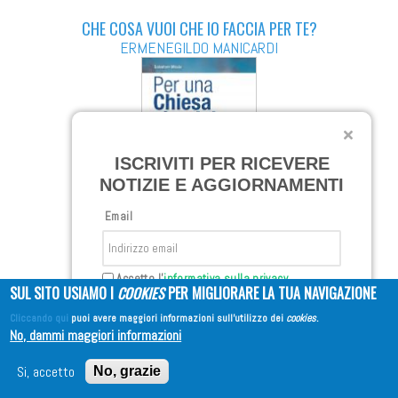
CHE COSA VUOI CHE IO FACCIA PER TE?
ERMENEGILDO MANICARDI
ISCRIVITI PER RICEVERE
NOTIZIE E AGGIORNAMENTI
Email
PER UNA CHIESA SINODALE
Accetto l'
informativa sulla privacy
SALVATORE MISCIO
SUL SITO USIAMO I
COOKIES
PER MIGLIORARE LA TUA NAVIGAZIONE
Cliccando qui
puoi avere maggiori informazioni sull'utilizzo dei
cookies
.
Iscriviti
No, dammi maggiori informazioni
Si, accetto
No, grazie