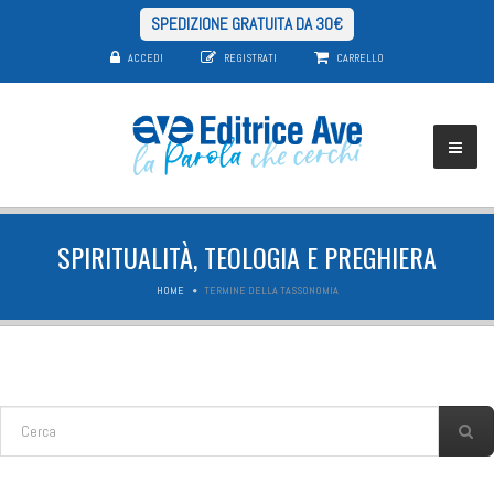
SPEDIZIONE GRATUITA DA 30€
ACCEDI
REGISTRATI
CARRELLO
SPIRITUALITÀ, TEOLOGIA E PREGHIERA
HOME
TERMINE DELLA TASSONOMIA
FORM DI RICERCA
Cerca