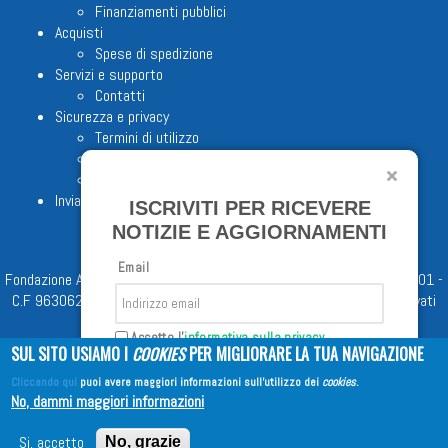
Finanziamenti pubblici
Acquisti
Spese di spedizione
Servizi e supporto
Contatti
Sicurezza e privacy
Termini di utilizzo
Cookie Policy
Note legali
Invia proposta editoriale
ISCRIVITI PER RICEVERE
NOTIZIE E AGGIORNAMENTI
Email
Fondazione Apostolicam Actuositatem ETS © 2023 - P.I. 05398481001 -
C.F 96306220581 - REA 888781 del 23/02/98 - Tutti i diritti riservati
Accetto l'
informativa sulla privacy
SUL SITO USIAMO I
COOKIES
PER MIGLIORARE LA TUA NAVIGAZIONE
Cliccando qui
puoi avere maggiori informazioni sull'utilizzo dei
cookies
.
Iscriviti
No, dammi maggiori informazioni
Copyright © 2026
EDITRICE AVE
| All Rights Reserved
Si, accetto
No, grazie