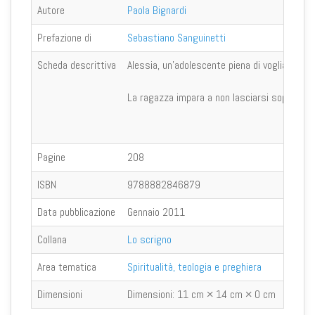
Autore
Paola Bignardi
Prefazione di
Sebastiano Sanguinetti
Scheda descrittiva
Alessia, un'adolescente piena di voglia di v
La ragazza impara a non lasciarsi sopraffare
Pagine
208
ISBN
9788882846879
Data pubblicazione
Gennaio 2011
Collana
Lo scrigno
Area tematica
Spiritualità, teologia e preghiera
Dimensioni
Dimensioni:
11 cm × 14 cm × 0 cm