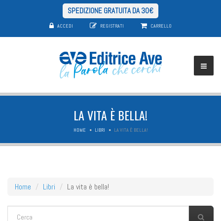
SPEDIZIONE GRATUITA DA 30€
ACCEDI
REGISTRATI
CARRELLO
LA VITA È BELLA!
HOME
LIBRI
LA VITA È BELLA!
Home
Libri
La vita è bella!
FORM DI RICERCA
Cerca