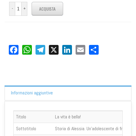
Facebook
WhatsApp
Telegram
X
LinkedIn
Email
Share
Informazioni aggiuntive
Titolo
La vita è bella!
Sottotitolo
Storia di Alessia. Un'adolescente di fronte a