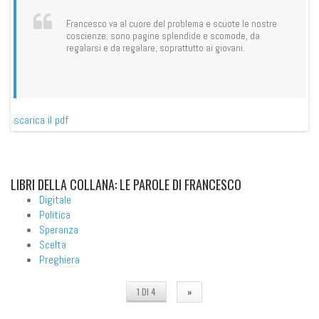
Francesco va al cuore del problema e scuote le nostre
coscienze; sono pagine splendide e scomode, da
regalarsi e da regalare, soprattutto ai giovani.
scarica il pdf
sca
LIBRI
DELLA COLLANA: LE PAROLE DI FRANCESCO
Digitale
Politica
Speranza
Scelta
Preghiera
1 DI 4
»