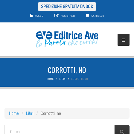
SPEDIZIONE GRATUITA DA 30€
ACCEDI
REGISTRATI
CARRELLO
CORROTTI, NO
HOME
LIBRI
CORROTTI, NO
Home
Libri
Corrotti, no
FORM DI RICERCA
Cerca