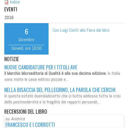
Indice
EVENTI
2018
6
Con Luigi Ciotti alla Fiera del libro
Dicembre
Giovedì
, ore
19:00
NOTIZIE
NUOVE CANDIDATURE PER I TITOLI AVE
Il Marchio Microeditoria di Qualità è alla sua decima edizione.
In Italia
sono molte le case editrici piccole e...
NELLA BISACCIA DEL PELLEGRINO, LA PAROLA CHE CERCHI
In questa estate duemiladiciotto che ci butta addosso tutta la crisi
della postmodernità e la fragilità dei rapporti personali,...
RECENSIONI
DEL LIBRO
su
Avvenire
su
FRANCESCO E I CORROTTI
FR