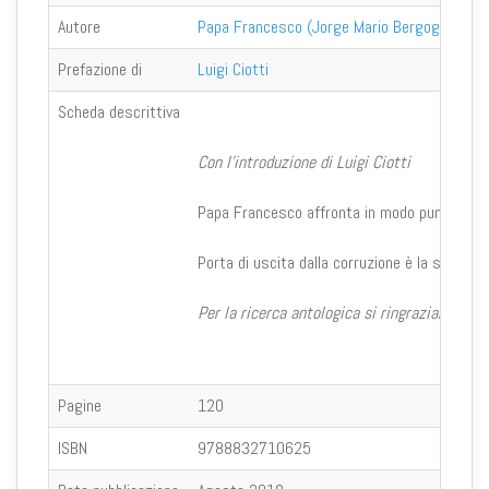
Autore
Papa Francesco (Jorge Mario Bergoglio)
Prefazione di
Luigi Ciotti
Scheda descrittiva
Con l'introduzione di Luigi Ciotti
Papa Francesco affronta in modo puntuale e ch
Porta di uscita dalla corruzione è la speranza
Per la ricerca antologica si ringraziano
Petr
Pagine
120
ISBN
9788832710625