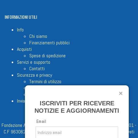
INFORMAZIONI
UTILI
Info
Chi siamo
Finanziamenti pubblici
Acquisti
Spese di spedizione
Servizi e supporto
Contatti
Sicurezza e privacy
Termini di utilizzo
Cookie Policy
Note legali
Invia proposta editoriale
ISCRIVITI PER RICEVERE
NOTIZIE E AGGIORNAMENTI
Email
Fondazione Apostolicam Actuositatem ETS © 2023 - P.I. 05398481001 -
C.F 96306220581 - REA 888781 del 23/02/98 - Tutti i diritti riservati