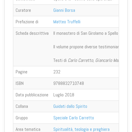
Curatore
Gianni Borsa
Prefazione di
Matteo Truffelli
Scheda descrittiva
Il monastero di San Girolamo a Spello (Pg) ha
Il volume propone diverse testimonianze sulla 
Testi di
Carlo Carretto, Giancarlo Maria Breg
Pagine
232
ISBN
9788832710748
Data pubblicazione
Luglio 2018
Collana
Guidati dallo Spirito
Gruppo
Speciale Carlo Carretto
Area tematica
Spiritualità, teologia e preghiera