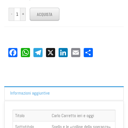
Facebook
WhatsApp
Telegram
X
LinkedIn
Email
Share
Informazioni aggiuntive
Titolo
Carlo Carretto ieri e oggi
Sottotitolo
Spello e le «colline della speranza»