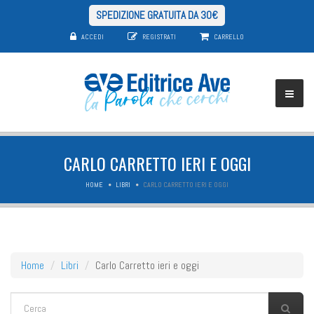
SPEDIZIONE GRATUITA DA 30€
ACCEDI
REGISTRATI
CARRELLO
CARLO CARRETTO IERI E OGGI
HOME
LIBRI
CARLO CARRETTO IERI E OGGI
Home
Libri
Carlo Carretto ieri e oggi
FORM DI RICERCA
Cerca