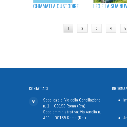
CHIAMATI A CUSTODIRE
LEO E LA SUA NU
PAGINE
1
2
3
4
5
CONTATTACI
INFORMAZ
Sede legale: Via della Conciliazione
In
n. 1 – 00193 Roma (Rm)
Sede amministrativa: Via Aurelia n.
481 – 00165 Roma (Rm)
Ac