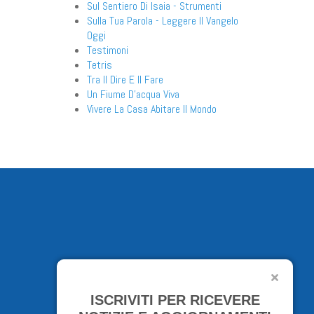
Sul Sentiero Di Isaia - Strumenti
Sulla Tua Parola - Leggere Il Vangelo
Oggi
Testimoni
Tetris
Tra Il Dire E Il Fare
Un Fiume D'acqua Viva
Vivere La Casa Abitare Il Mondo
ISCRIVITI PER RICEVERE