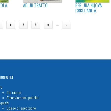
PER UNA NUOVA
VOLA
AD UN TRATTO
CRISTIANITÀ
…
6
7
8
9
»
IONI
UTILI
fo
Chi siamo
Finanziamenti pubblici
quisti
Spese di spedizione