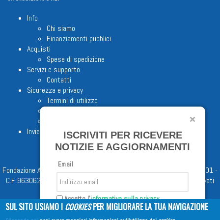
Info
Chi siamo
Finanziamenti pubblici
Acquisti
Spese di spedizione
Servizi e supporto
Contatti
Sicurezza e privacy
Termini di utilizzo
Cookie Policy
Note legali
Invia proposta editoriale
ISCRIVITI PER RICEVERE
NOTIZIE E AGGIORNAMENTI
Email
Fondazione Apostolicam Actuositatem ETS © 2023 - P.I. 05398481001 -
C.F 96306220581 - REA 888781 del 23/02/98 - Tutti i diritti riservati
Accetto l'
informativa sulla privacy
SUL SITO USIAMO I
COOKIES
PER MIGLIORARE LA TUA NAVIGAZIONE