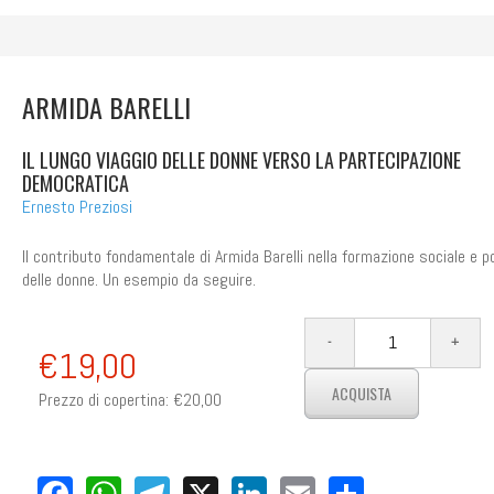
ARMIDA BARELLI
IL LUNGO VIAGGIO DELLE DONNE VERSO LA PARTECIPAZIONE
DEMOCRATICA
Ernesto Preziosi
Il contributo fondamentale di Armida Barelli nella formazione sociale e po
delle donne. Un esempio da seguire.
su
Il Sole 24 ore - il domen
ARMIDA BARELLI ALLA G
€19,00
CATTOLICHE
Prezzo di copertina:
€20,00
Un articolo sul lib
Ernesto Preziosi,
Barelli. Il lungo v
donne verso la
Facebook
WhatsApp
Telegram
X
LinkedIn
Email
Share
partecipazione