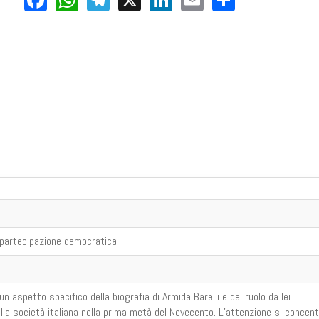
democratica".
scarica il pdf
a partecipazione democratica
un aspetto specifico della biografia di Armida Barelli e del ruolo da lei
ella società italiana nella prima metà del Novecento. L’attenzione si concen