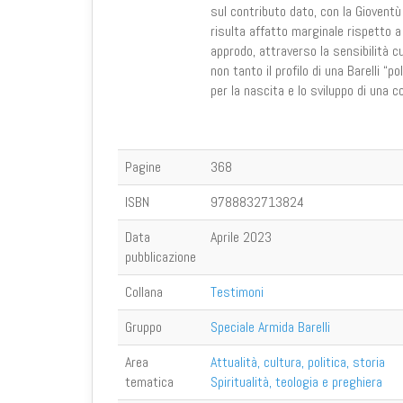
sul contributo dato, con la Gioventù
risulta affatto marginale rispetto a 
approdo, attraverso la sensibilità c
non tanto il profilo di una Barelli “p
per la nascita e lo sviluppo di una co
Pagine
368
ISBN
9788832713824
Data
Aprile 2023
pubblicazione
Collana
Testimoni
Gruppo
Speciale Armida Barelli
Area
Attualità, cultura, politica, storia
tematica
Spiritualità, teologia e preghiera