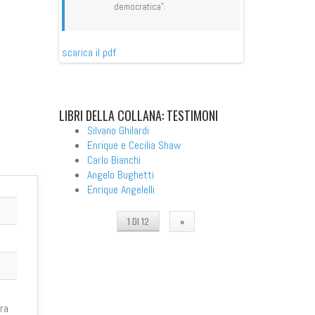
democratica".
democ
scarica il pdf
scarica il pdf
LIBRI
DELLA COLLANA: TESTIMONI
Silvano Ghilardi
Enrique e Cecilia Shaw
Carlo Bianchi
Angelo Bughetti
Enrique Angelelli
1 DI 12
»
tra