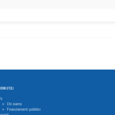
IONI
UTILI
fo
Chi siamo
Finanziamenti pubblici
quisti