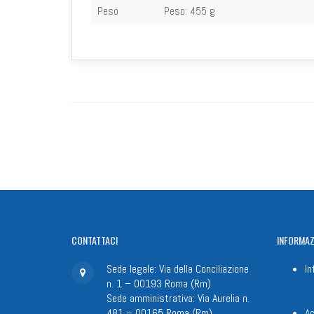
Peso
Peso:
455 g
CONTATTACI
INFORMAZ
Sede legale: Via della Conciliazione
In
n. 1 – 00193 Roma (Rm)
Sede amministrativa: Via Aurelia n.
481 – 00165 Roma (Rm)
Ac