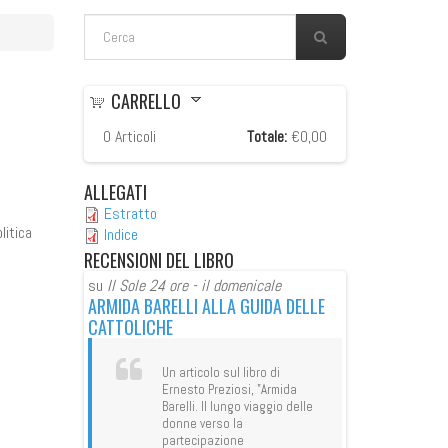
FORM DI RICERCA
Cerca
CARRELLO
0
Articoli
Totale:
€0,00
ALLEGATI
Estratto
litica
Indice
RECENSIONI
DEL LIBRO
icale
su
Il Sole 24 ore - il domenicale
su
Il Sole 24 ore
UIDA DELLE
ARMIDA BARELLI ALLA GUIDA DELLE
ARMIDA BARELL
CATTOLICHE
CATTOLICHE
ro di
Un articolo sul libro di
Un art
 "Armida
Ernesto Preziosi, "Armida
Ernes
iaggio delle
Barelli. Il lungo viaggio delle
Barell
donne verso la
donne
partecipazione
parte