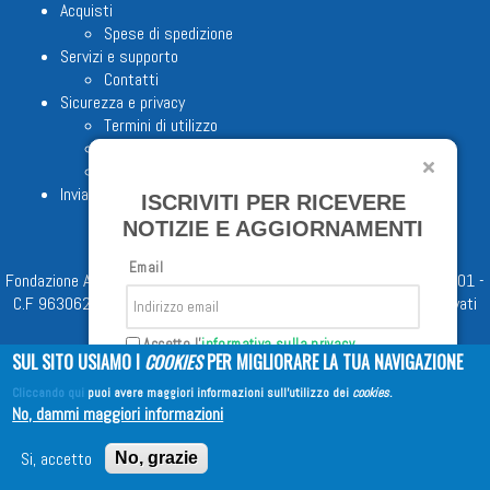
Acquisti
Spese di spedizione
Servizi e supporto
Contatti
Sicurezza e privacy
Termini di utilizzo
Cookie Policy
Note legali
Invia proposta editoriale
ISCRIVITI PER RICEVERE
NOTIZIE E AGGIORNAMENTI
Email
Fondazione Apostolicam Actuositatem ETS © 2023 - P.I. 05398481001 -
C.F 96306220581 - REA 888781 del 23/02/98 - Tutti i diritti riservati
Accetto l'
informativa sulla privacy
SUL SITO USIAMO I
COOKIES
PER MIGLIORARE LA TUA NAVIGAZIONE
Cliccando qui
puoi avere maggiori informazioni sull'utilizzo dei
cookies
.
Iscriviti
No, dammi maggiori informazioni
Copyright © 2026
EDITRICE AVE
| All Rights Reserved
Si, accetto
No, grazie