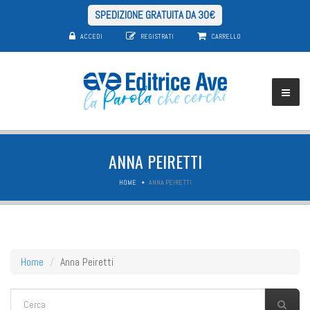
SPEDIZIONE GRATUITA DA 30€
ACCEDI
REGISTRATI
CARRELLO
ANNA PEIRETTI
HOME
ANNA PEIRETTI
Home
Anna Peiretti
FORM DI RICERCA
Cerca