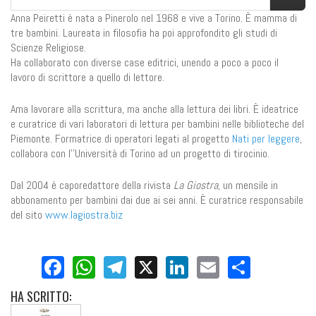
Anna Peiretti è nata a Pinerolo nel 1968 e vive a Torino. È mamma di
tre bambini. Laureata in filosofia ha poi approfondito gli studi di
Scienze Religiose.
Ha collaborato con diverse case editrici, unendo a poco a poco il
lavoro di scrittore a quello di lettore.
Ama lavorare alla scrittura, ma anche alla lettura dei libri. È ideatrice
e curatrice di vari laboratori di lettura per bambini nelle biblioteche del
Piemonte. Formatrice di operatori legati al progetto
Nati per leggere
,
collabora con l’'Università di Torino ad un progetto di tirocinio.
Dal 2004 è caporedattore della rivista
La Giostra
, un mensile in
abbonamento per bambini dai due ai sei anni. È curatrice responsabile
del sito
www.lagiostra.biz
Facebook
WhatsApp
Telegram
X
LinkedIn
Email
Share
HA
SCRITTO: