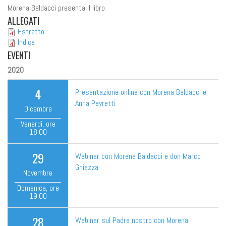
Morena Baldacci presenta il libro
ALLEGATI
Estratto
Indice
EVENTI
2020
4
Presentazione online con Morena Baldacci e
Anna Peyretti
Dicembre
Venerdì
, ore
18:00
29
Webinar con Morena Baldacci e don Marco
Ghiazza
Novembre
Domenica
, ore
19:00
28
Webinar sul Padre nostro con Morena