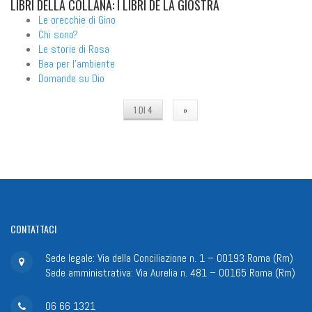
LIBRI
DELLA COLLANA: I LIBRI DE LA GIOSTRA
Le orecchie di Gino
Chi sono?
Le storie di Rosa
Bea per l'ambiente
Domande su Dio
1 DI 4
»
CONTATTACI
Sede legale: Via della Conciliazione n. 1 – 00193 Roma (Rm)
Sede amministrativa: Via Aurelia n. 481 – 00165 Roma (Rm)
06 66 1321