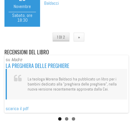
Baldacci
Novembre
Sabato
, ore
18:30
1 DI 2
»
RECENSIONI
DEL LIBRO
su
Madre
su
LA PREGHIERA DELLE PREGHIERE
IL
La teologa Morena Baldacci ha pubblicato un libro per i
bambini dedicato alla "preghiera delle preghiere", nella
nuova versione recentemente approvata dalla Cei.
scarica il pdf
sca