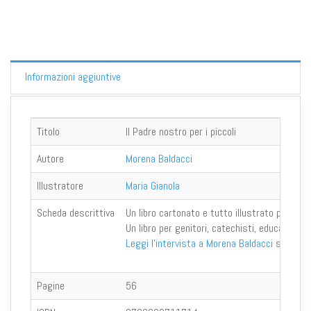
Informazioni aggiuntive
Titolo
Il Padre nostro per i piccoli
Autore
Morena Baldacci
Illustratore
Maria Gianola
Scheda descrittiva
Un libro cartonato e tutto illustrato per il
Pa
Un libro per genitori, catechisti, educatori,
Leggi l'intervista a Morena Baldacci
su
Segn
Pagine
56