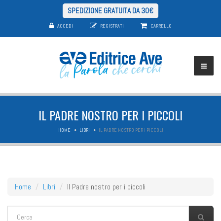
SPEDIZIONE GRATUITA DA 30€
ACCEDI
REGISTRATI
CARRELLO
IL PADRE NOSTRO PER I PICCOLI
HOME
LIBRI
IL PADRE NOSTRO PER I PICCOLI
Home
Libri
Il Padre nostro per i piccoli
FORM DI RICERCA
Cerca