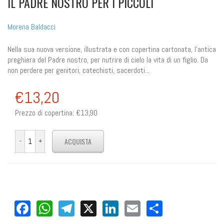
IL PADRE NOSTRO PER I PICCOLI
Morena Baldacci
Nella sua nuova versione, illustrata e con copertina cartonata, l'antica
preghiera del Padre nostro, per nutrire di cielo la vita di un figlio. Da
non perdere per genitori, catechisti, sacerdoti...
€13,20
Prezzo di copertina:
€13,90
Facebook
WhatsApp
Telegram
X
LinkedIn
Email
Share