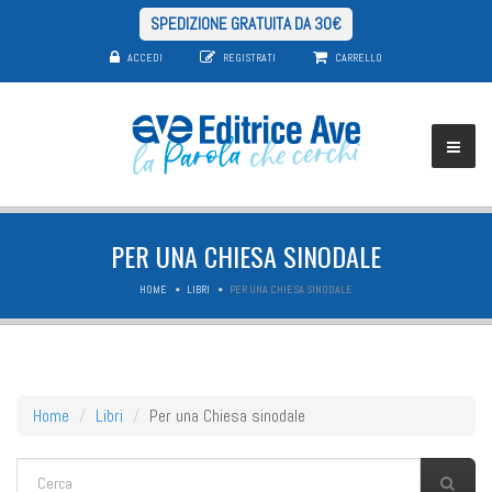
SPEDIZIONE GRATUITA DA 30€
ACCEDI
REGISTRATI
CARRELLO
PER UNA CHIESA SINODALE
HOME
LIBRI
PER UNA CHIESA SINODALE
Home
Libri
Per una Chiesa sinodale
FORM DI RICERCA
Cerca