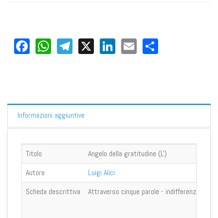
Facebook
WhatsApp
Telegram
X
LinkedIn
Email
Share
Informazioni aggiuntive
Titolo
Angelo della gratitudine (L')
Autore
Luigi Alici
Scheda descrittiva
Attraverso cinque parole - indifferenza, ricon