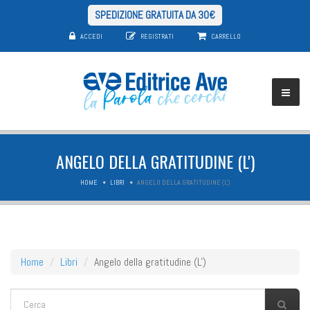
SPEDIZIONE GRATUITA DA 30€
ACCEDI
REGISTRATI
CARRELLO
ANGELO DELLA GRATITUDINE (L')
HOME
LIBRI
ANGELO DELLA GRATITUDINE (L')
Home
Libri
Angelo della gratitudine (L')
FORM DI RICERCA
Cerca