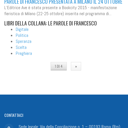
PAROLE DI FRANCESCO PRESENTATA A MILANO IL 24 OTTOBRE
L’Editrice Ave è stata presente a Bookcity 2015 - manifestazione
fieristica di Milano (22-25 ottobre) inserita nel programma di...
LIBRI
DELLA COLLANA: LE PAROLE DI FRANCESCO
Digitale
Politica
Speranza
Scelta
Preghiera
1 DI 4
»
CONTATTACI
Sede legale: Via della Conciliazione n. 1 – 00193 Roma (Rm)