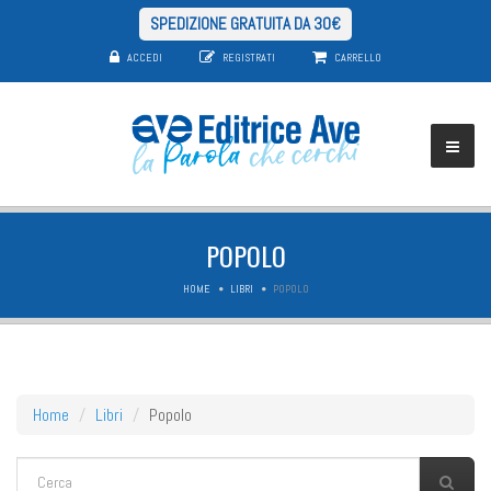
SPEDIZIONE GRATUITA DA 30€
ACCEDI
REGISTRATI
CARRELLO
POPOLO
HOME
LIBRI
POPOLO
Home
Libri
Popolo
FORM DI RICERCA
Cerca