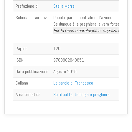
Prefazione di
Stella Morra
Scheda descrittiva
Popolo: parola centrale nell’azione pastorale
Se dunque è la preghiera la vera forza dell’u
Per la ricerca antologica si ringraziano
Petr
Pagine
120
ISBN
9788882848651
Data pubblicazione
Agosto 2015
Collana
Le parole di Francesco
Area tematica
Spiritualità, teologia e preghiera