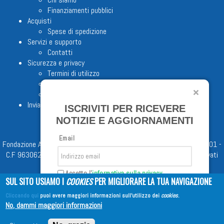
Finanziamenti pubblici
Acquisti
Spese di spedizione
Servizi e supporto
Contatti
Sicurezza e privacy
Termini di utilizzo
Cookie Policy
Note legali
Invia proposta editoriale
ISCRIVITI PER RICEVERE
NOTIZIE E AGGIORNAMENTI
Email
Fondazione Apostolicam Actuositatem ETS © 2023 - P.I. 05398481001 -
C.F 96306220581 - REA 888781 del 23/02/98 - Tutti i diritti riservati
Accetto l'
informativa sulla privacy
SUL SITO USIAMO I
COOKIES
PER MIGLIORARE LA TUA NAVIGAZIONE
Cliccando qui
puoi avere maggiori informazioni sull'utilizzo dei
cookies
.
Iscriviti
No, dammi maggiori informazioni
Copyright © 2026
EDITRICE AVE
| All Rights Reserved