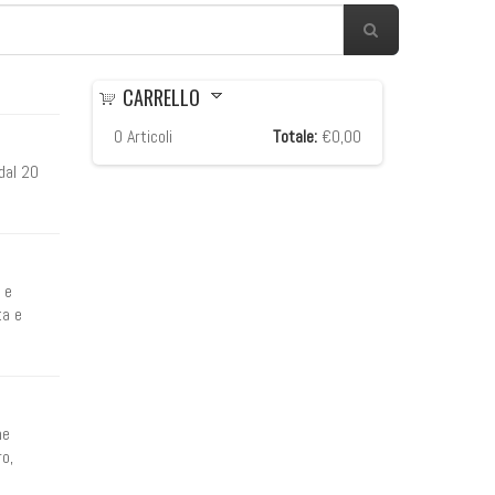
CARRELLO
0
Articoli
Totale:
€0,00
 dal 20
 e
ta e
ne
ro,