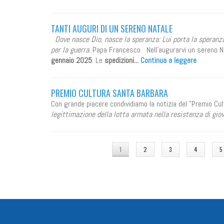
TANTI AUGURI DI UN SERENO NATALE
Dove nasce Dio, nasce la speranza: Lui porta la speranza
per la guerra.
Papa Francesco Nell'augurarvi un sereno Nata
gennaio 2025
. Le
spedizioni...
Continua a leggere
PREMIO CULTURA SANTA BARBARA
Con grande piacere condividiamo la notizia del "Premio Cul
legittimazione della lotta armata nella resistenza di giov
PAGINE
1
2
3
4
5