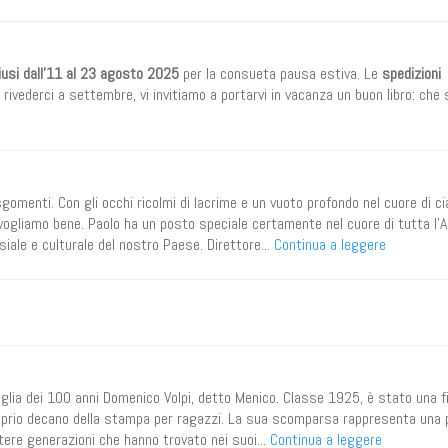
iusi dall’11 al 23 agosto 2025
per la consueta pausa estiva. Le
spedizioni
i rivederci a settembre, vi invitiamo a portarvi in vacanza un buon libro: che
sgomenti. Con gli occhi ricolmi di lacrime e un vuoto profondo nel cuore di c
i vogliamo bene. Paolo ha un posto speciale certamente nel cuore di tutta l’
siale e culturale del nostro Paese. Direttore...
Continua a leggere
lia dei 100 anni Domenico Volpi, detto Menico. Classe 1925, è stato una f
proprio decano della stampa per ragazzi. La sua scomparsa rappresenta una 
tere generazioni che hanno trovato nei suoi...
Continua a leggere