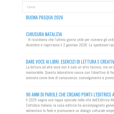
FORM DI RICERCA
Cerca
BUONA PASQUA 2026
CHIUSURA NATALIZIA
Vi ricordiamo che l'ultimo giorno utile per ricevere gli ord
dicembre e riapriranno il 2 gennaio 2026. Le spedizioni ri
DARE VOCE AI LIBRI. ESERCIZI DI LETTURA E CREATI
La lettura ad alta voce non è solo un atto tecnico, ma un’
memorabile. Questo laboratorio nasce con l’obiettivo di forn
animata come leve di conoscenza, coinvolgimento e promozi
90 ANNI DI PAROLE CHE CREANO PONTI: L’EDITRICE
Il 2025 segna una tappa speciale nella vita dell’Editrice A
Cattolica italiana, la casa editrice ha accompagnato generaz
alimentare la fede e promuovere un dialogo culturale ampi