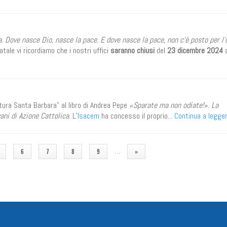
. Dove nasce Dio, nasce la pace. E dove nasce la pace, non c'è posto per l'
le vi ricordiamo che i nostri uffici
saranno chiusi
del
23 dicembre 2024
tura Santa Barbara" al libro di Andrea Pepe
«Sparate ma non odiate!». La
ani di Azione Cattolica.
L’
Isacem
ha concesso il proprio...
Continua a legge
…
6
7
8
9
»