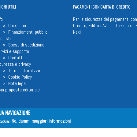
IONI
UTILI
PAGAMENTI
CON CARTA DI CREDITO
fo
Per la sicurezza dei pagamenti con
Chi siamo
Credito, EditriceAve.it utilizza i serv
Finanziamenti pubblici
Nexi
quisti
Spese di spedizione
rvizi e supporto
Contatti
curezza e privacy
Termini di utilizzo
Cookie Policy
Note legali
via proposta editoriale
UA NAVIGAZIONE
em ETS © 2023 - P.I. 05398481001 - C.F 96306220581 - REA 888781 del 23
No, dammi maggiori informazioni
cookies
.