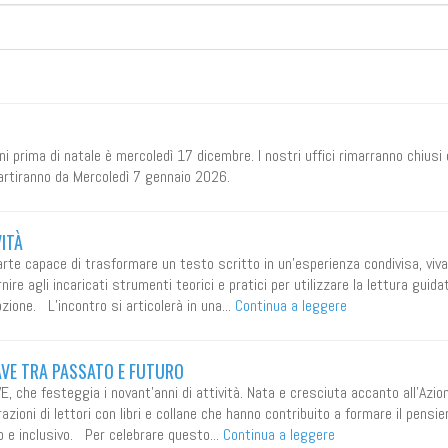
ini prima di natale è mercoledì 17 dicembre. I nostri uffici rimarranno chiusi
partiranno da Mercoledì 7 gennaio 2026.
VITÀ
arte capace di trasformare un testo scritto in un’esperienza condivisa, viva
ire agli incaricati strumenti teorici e pratici per utilizzare la lettura guida
one. L’incontro si articolerà in una...
Continua a leggere
 AVE TRA PASSATO E FUTURO
VE, che festeggia i novant’anni di attività. Nata e cresciuta accanto all’Azio
ioni di lettori con libri e collane che hanno contribuito a formare il pensie
o e inclusivo. Per celebrare questo...
Continua a leggere