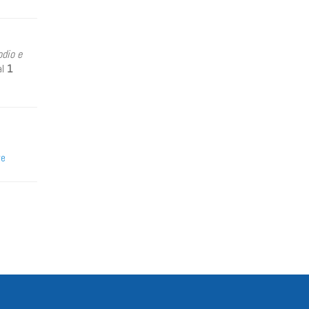
odio e
al
1
re