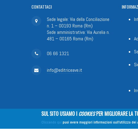
CONTATTACI
INFORMAZ
Sede legale: Via della Conciliazione
In
n. 1 – 00193 Roma (Rm)
Sede amministrativa: Via Aurelia n.
481 – 00165 Roma (Rm)
Ac
Se
06 66 1321
Si
info@editriceave.it
In
SUL SITO USIAMO I
COOKIES
PER MIGLIORARE LA T
Fondazione Apostolicam Actuositat
Cliccando qui
puoi avere maggiori informazioni sull'utilizzo dei