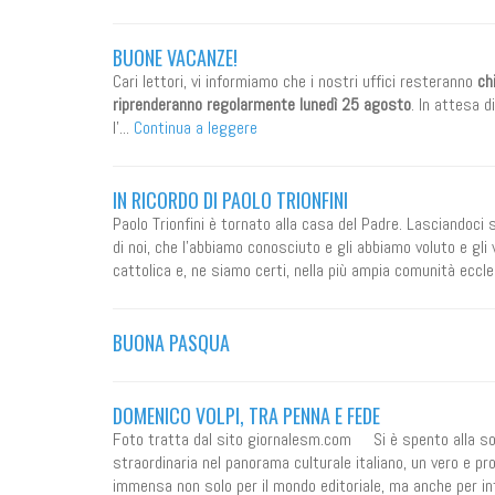
BUONE VACANZE!
Cari lettori, vi informiamo che i nostri uffici resteranno
ch
riprenderanno regolarmente lunedì 25 agosto
. In attesa d
l’...
Continua a leggere
IN RICORDO DI PAOLO TRIONFINI
Paolo Trionfini è tornato alla casa del Padre. Lasciandoci 
di noi, che l’abbiamo conosciuto e gli abbiamo voluto e gl
cattolica e, ne siamo certi, nella più ampia comunità eccle
BUONA PASQUA
DOMENICO VOLPI, TRA PENNA E FEDE
Foto tratta dal sito giornalesm.com Si è spento alla sog
straordinaria nel panorama culturale italiano, un vero e 
immensa non solo per il mondo editoriale, ma anche per in