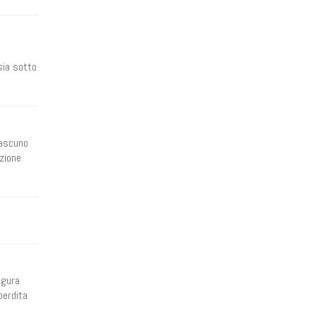
 sia sotto
iascuno
Azione
igura
perdita