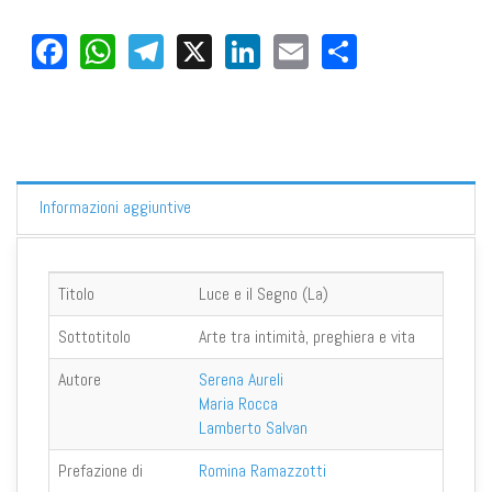
Facebook
WhatsApp
Telegram
X
LinkedIn
Email
Share
Informazioni aggiuntive
Titolo
Luce e il Segno (La)
Sottotitolo
Arte tra intimità, preghiera e vita
Autore
Serena Aureli
Maria Rocca
Lamberto Salvan
Prefazione di
Romina Ramazzotti