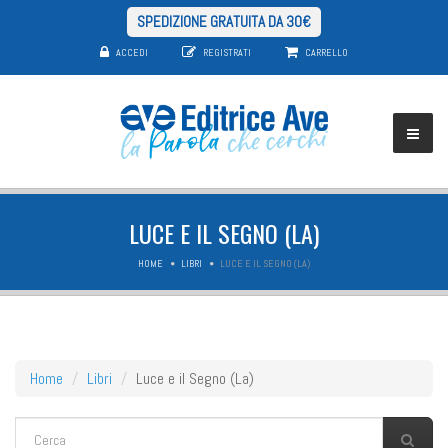
SPEDIZIONE GRATUITA DA 30€
ACCEDI
REGISTRATI
CARRELLO
LUCE E IL SEGNO (LA)
HOME
LIBRI
LUCE E IL SEGNO (LA)
Home
Libri
Luce e il Segno (La)
FORM DI RICERCA
Cerca