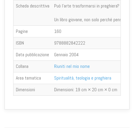
Scheda descrittiva
Può l’arte trasformarsi in preghiera? Quando la
Un libro giovane, non solo perché pensato e r
Pagine
160
ISBN
9788882842222
Data pubblicazione
Gennaio 2004
Collana
Riuniti nel mio nome
Area tematica
Spiritualità, teologia e preghiera
Dimensioni
Dimensioni:
19 cm × 20 cm × 0 cm