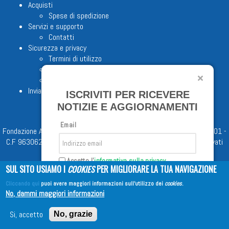
Acquisti
Spese di spedizione
Servizi e supporto
Contatti
Sicurezza e privacy
Termini di utilizzo
Cookie Policy
Note legali
Invia proposta editoriale
ISCRIVITI PER RICEVERE
NOTIZIE E AGGIORNAMENTI
Email
Fondazione Apostolicam Actuositatem ETS © 2023 - P.I. 05398481001 -
C.F 96306220581 - REA 888781 del 23/02/98 - Tutti i diritti riservati
Accetto l'
informativa sulla privacy
SUL SITO USIAMO I
COOKIES
PER MIGLIORARE LA TUA NAVIGAZIONE
Cliccando qui
puoi avere maggiori informazioni sull'utilizzo dei
cookies
.
Iscriviti
No, dammi maggiori informazioni
Copyright © 2026
EDITRICE AVE
| All Rights Reserved
Si, accetto
No, grazie