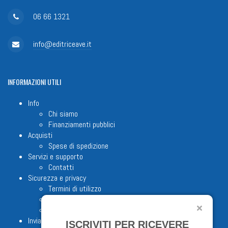
06 66 1321
info@editriceave.it
INFORMAZIONI
UTILI
Info
Chi siamo
Finanziamenti pubblici
Acquisti
Spese di spedizione
Servizi e supporto
Contatti
Sicurezza e privacy
Termini di utilizzo
Cookie Policy
Note legali
Invia proposta editoriale
ISCRIVITI PER RICEVERE