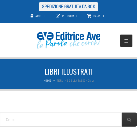
SPEDIZIONE GRATUITA DA 30€
ACCEDI
REGISTRATI
CARRELLO
LIBRI ILLUSTRATI
HOME
TERMINE DELLA TASSONOMIA
FORM DI RICERCA
Cerca