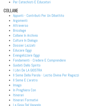
Per Catechisti E Educatori
COLLANE
Appunti - Contributi Per Un Dibattito
Argomenti
Attraverso
Bricolage
Collane In Archivio
Culture In Dialogo
Dossier Lazzati
Educare Oggi
Evangelizzare Oggi
Fondamenti - Credere E Comprendere
Guidati Dallo Spirito
I Libri De LA GIOSTRA
Il Seme Della Parola - Lectio Divina Per Ragazzi
Il Seme E L'aratro
Imago
In Preghiera Con
Itinerari
Itinerari Formativi
La Gioia Del Vangelo