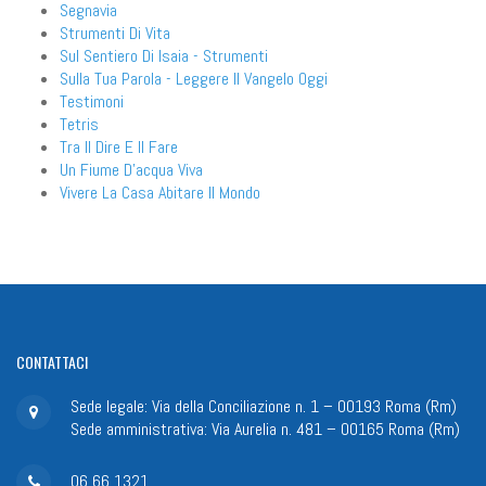
Segnavia
Strumenti Di Vita
Sul Sentiero Di Isaia - Strumenti
Sulla Tua Parola - Leggere Il Vangelo Oggi
Testimoni
Tetris
Tra Il Dire E Il Fare
Un Fiume D'acqua Viva
Vivere La Casa Abitare Il Mondo
CONTATTACI
Sede legale: Via della Conciliazione n. 1 – 00193 Roma (Rm)
Sede amministrativa: Via Aurelia n. 481 – 00165 Roma (Rm)
06 66 1321