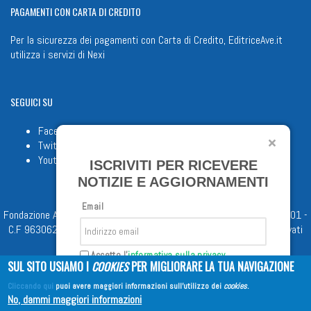
PAGAMENTI
CON CARTA DI CREDITO
Per la sicurezza dei pagamenti con Carta di Credito, EditriceAve.it
utilizza i servizi di
Nexi
SEGUICI
SU
Facebook
Twitter
Youtube
ISCRIVITI PER RICEVERE
NOTIZIE E AGGIORNAMENTI
Email
Fondazione Apostolicam Actuositatem ETS © 2023 - P.I. 05398481001 -
C.F 96306220581 - REA 888781 del 23/02/98 - Tutti i diritti riservati
Accetto l'
informativa sulla privacy
SUL SITO USIAMO I
COOKIES
PER MIGLIORARE LA TUA NAVIGAZIONE
Cliccando qui
puoi avere maggiori informazioni sull'utilizzo dei
cookies
.
Iscriviti
No, dammi maggiori informazioni
Copyright © 2026
EDITRICE AVE
| All Rights Reserved