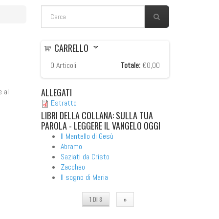
FORM DI RICERCA
Cerca
CARRELLO
0
Articoli
Totale:
€0,00
ALLEGATI
e al
Estratto
LIBRI
DELLA COLLANA: SULLA TUA
PAROLA - LEGGERE IL VANGELO OGGI
Il Mantello di Gesù
Abramo
Saziati da Cristo
Zaccheo
Il sogno di Maria
1 DI 8
»