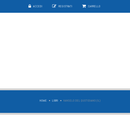
ACCEDI
REGISTRATI
CARRELLO
HOME
LIBRI
VANGELO DEL QUOTIDIANO (IL)