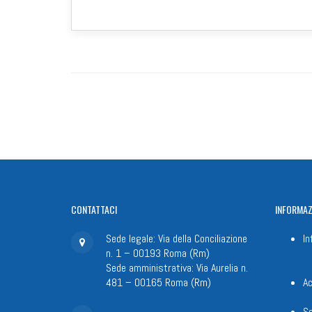
CONTATTACI
INFORMAZ
Sede legale: Via della Conciliazione
In
n. 1 – 00193 Roma (Rm)
Sede amministrativa: Via Aurelia n.
481 – 00165 Roma (Rm)
Ac
Se