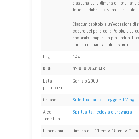
ciascuna delle dimensioni ordinarie e
fatica, il dubbio, la sconfitta, la del
Ciascun capitolo è un’occasione di r
sapore del pane della Parola, cibo qu
possibile scoprire in profondità il s
carica di umanità e di mistero.
Pagine
144
ISBN
9788882840846
Data
Gennaio 2000
pubblicazione
Collana
Sulla Tua Parola - Leggere il Vangel
Area
Spiritualità, teologia e preghiera
tematica
Dimensioni
Dimensioni:
11 cm × 18 cm × 0 cm