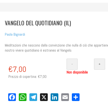
VANGELO DEL QUOTIDIANO (IL)
Paola Bignardi
Meditazioni che nascono dalla convinzione che nulla di ciò che appartien
nostro vivere quotidiano è estraneo al Vangelo.
€7,00
Non disponibile
Prezzo di copertina:
€7,00
Facebook
WhatsApp
Telegram
X
LinkedIn
Email
Share