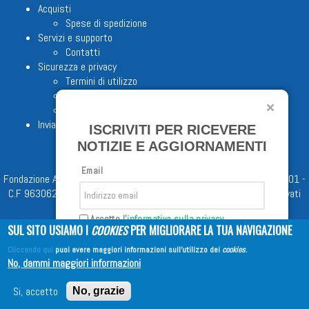
Acquisti
Spese di spedizione
Servizi e supporto
Contatti
Sicurezza e privacy
Termini di utilizzo
Cookie Policy
Note legali
Invia proposta editoriale
ISCRIVITI PER RICEVERE
NOTIZIE E AGGIORNAMENTI
Email
Fondazione Apostolicam Actuositatem ETS © 2023 - P.I. 05398481001 -
C.F 96306220581 - REA 888781 del 23/02/98 - Tutti i diritti riservati
Accetto l'
informativa sulla privacy
SUL SITO USIAMO I
COOKIES
PER MIGLIORARE LA TUA NAVIGAZIONE
Cliccando qui
puoi avere maggiori informazioni sull'utilizzo dei
cookies
.
Iscriviti
No, dammi maggiori informazioni
Copyright © 2026
EDITRICE AVE
| All Rights Reserved
Si, accetto
No, grazie