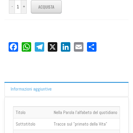
Facebook
WhatsApp
Telegram
X
LinkedIn
Email
Share
Informazioni aggiuntive
Titolo
Nella Parola l'alfabeto del quotidiano
Sottotitolo
Tracce sul "primato della Vita"