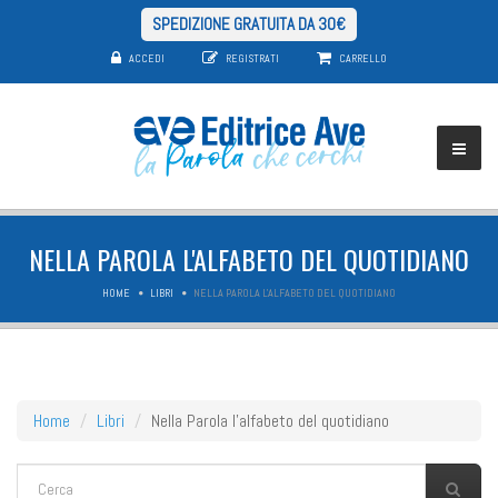
SPEDIZIONE GRATUITA DA 30€
ACCEDI
REGISTRATI
CARRELLO
NELLA PAROLA L'ALFABETO DEL QUOTIDIANO
HOME
LIBRI
NELLA PAROLA L'ALFABETO DEL QUOTIDIANO
Home
Libri
Nella Parola l'alfabeto del quotidiano
FORM DI RICERCA
Cerca