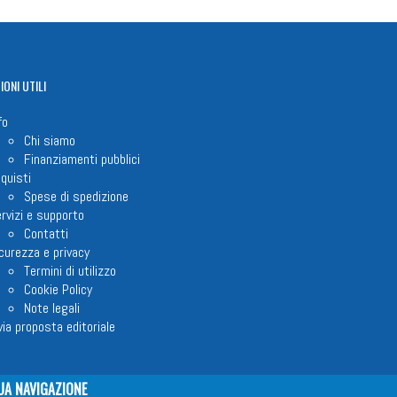
IONI
UTILI
fo
Chi siamo
Finanziamenti pubblici
quisti
Spese di spedizione
rvizi e supporto
Contatti
curezza e privacy
Termini di utilizzo
Cookie Policy
Note legali
via proposta editoriale
UA NAVIGAZIONE
em ETS © 2023 - P.I. 05398481001 - C.F 96306220581 - REA 888781 del 23