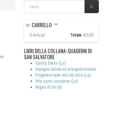
FORM DI RICERCA
Cerca
CARRELLO
0
Articoli
Totale:
€0,00
LIBRI
DELLA COLLANA: QUADERNI DI
SAN SALVATORE
va
Spirito Santo (Lo)
Impegno laicale ed evangelizzazione
Preghiera nella vita del laico (La)
Vita come vocazione (La)
Regno di Dio (Il)