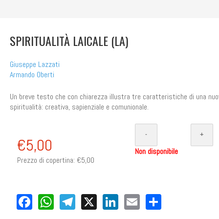
SPIRITUALITÀ LAICALE (LA)
Giuseppe Lazzati
Armando Oberti
Un breve testo che con chiarezza illustra tre caratteristiche di una nuo
spiritualità: creativa, sapienziale e comunionale.
€5,00
Non disponibile
Prezzo di copertina:
€5,00
Facebook
WhatsApp
Telegram
X
LinkedIn
Email
Share