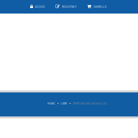
ACCEDI
REGISTRATI
CARRELLO
HOME
LIBRI
SPIRITUALITÀ LAICALE (LA)