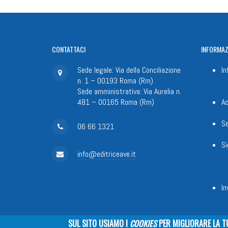
CONTATTACI
INFORMAZ
Sede legale: Via della Conciliazione
In
n. 1 – 00193 Roma (Rm)
Sede amministrativa: Via Aurelia n.
481 – 00165 Roma (Rm)
Ac
Se
06 66 1321
Si
info@editriceave.it
In
SUL SITO USIAMO I
COOKIES
PER MIGLIORARE LA T
Fondazione Apostolicam Actuositat