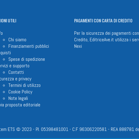
IONI
UTILI
PAGAMENTI
CON CARTA DI CREDITO
fo
Per la sicurezza dei pagamenti con
Chi siamo
Credito, EditriceAve.it utilizza i serv
Finanziamenti pubblici
Nexi
quisti
Spese di spedizione
rvizi e supporto
Contatti
curezza e privacy
Termini di utilizzo
Cookie Policy
Note legali
via proposta editoriale
em ETS © 2023 - P.I. 05398481001 - C.F 96306220581 - REA 888781 del 23