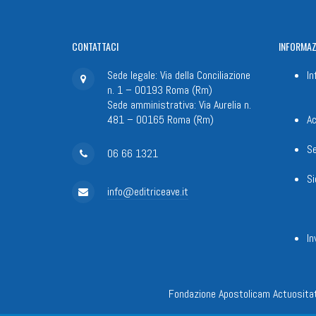
CONTATTACI
INFORMAZ
Sede legale: Via della Conciliazione
In
n. 1 – 00193 Roma (Rm)
Sede amministrativa: Via Aurelia n.
481 – 00165 Roma (Rm)
Ac
Se
06 66 1321
Si
info@editriceave.it
In
Fondazione Apostolicam Actuositat