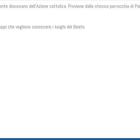
e diocesano dell’Azione cattolica. Proviene dalla stessa parrocchia di Pie
ppi che vogliono conoscere i luoghi del Beato.
n
il
Share