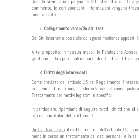
Quando si visita una pagina dei Siti Internet e si interagis
commento, le corrispondenti informazioni vengono tras
memorizzate.
Collegamento verso/da siti terzi
Dai Siti Internet è possibile collegarsi mediante appositi lin
A tal proposito, in nessun modo, la Fondazione Apostol
gestione di dati personali da parte di siti internet terzi e 
Diritti degli interessati
Come previsto dall’articolo 15 del Regolamento, l’interes
se incompleti o erronei, chiederne la cancellazione qualor
Trattamento per motivi legittimi e specifici.
In particolare, riportiamo di seguito tutti i diritti che s
e/o dei contitolari del trattamento:
Diritto di accesso
: il diritto, a norma dell’articolo 15, 
meno in corso un trattamento dei dati personali e in tal c