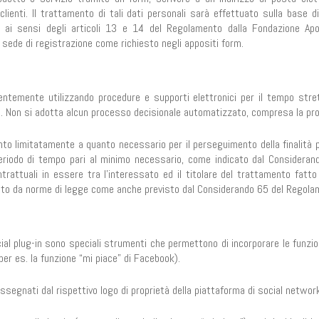
clienti. Il trattamento di tali dati personali sarà effettuato sulla base di
sa ai sensi degli articoli 13 e 14 del Regolamento dalla Fondazione Ap
n sede di registrazione come richiesto negli appositi form.
alentemente utilizzando procedure e supporti elettronici per il tempo str
. Non si adotta alcun processo decisionale automatizzato, compresa la prof
ento limitatamente a quanto necessario per il perseguimento della finalità p
 periodo di tempo pari al minimo necessario, come indicato dal Consideran
trattuali in essere tra l’interessato ed il titolare del trattamento fatto
osto da norme di legge come anche previsto dal Considerando 65 del Regola
social plug-in sono speciali strumenti che permettono di incorporare le funzio
per es. la funzione “mi piace” di Facebook).
assegnati dal rispettivo logo di proprietà della piattaforma di social networ