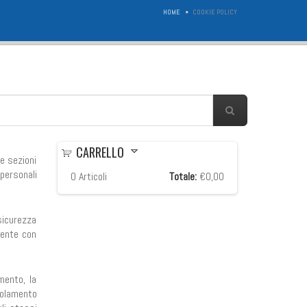
HOME
COOKIE POLICY
CARRELLO
te sezioni
personali
0
Articoli
Totale:
€0,00
sicurezza
mente con
mento, la
egolamento