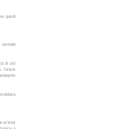
ono quindi
o normale
zi di siti
 l’orario
’ambiente
otrebbero
 a un’area
tronica o