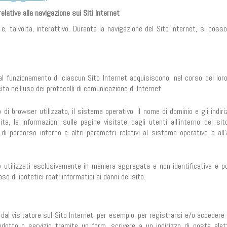
relative alla navigazione sui Siti Internet
e, talvolta, interattivo. Durante la navigazione del Sito Internet, si poss
al funzionamento di ciascun Sito Internet acquisiscono, nel corso del lor
ita nell’uso dei protocolli di comunicazione di Internet.
po di browser utilizzato, il sistema operativo, il nome di dominio e gli indiriz
a, le informazioni sulle pagine visitate dagli utenti all’interno del sito,
 di percorso interno e altri parametri relativi al sistema operativo e all
 e utilizzati esclusivamente in maniera aggregata e non identificativa e p
o di ipotetici reati informatici ai danni del sito.
e dal visitatore sul Sito Internet, per esempio, per registrarsi e/o accedere
odotto o servizio tramite un form, scrivere a un indirizzo di posta elet