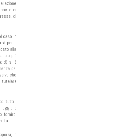
ellazione
ione e di
resse, di
el caso in
rrà per il
posto alla
 abbia più
a; d) si è
lenza dei
 salvo che
r tutelare
o, tutti i
leggibile
 fornirci
ritta.
porsi, in