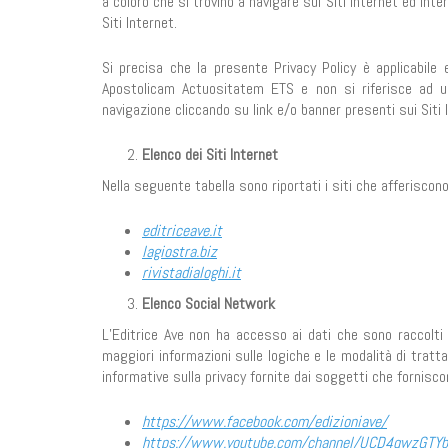
a coloro che si trovino a navigare sui Siti Internet ed inte
Siti Internet.
Si precisa che la presente Privacy Policy è applicabile 
Apostolicam Actuositatem ETS e non si riferisce ad ulte
navigazione cliccando su link e/o banner presenti sui Siti 
Elenco dei Siti Internet
Nella seguente tabella sono riportati i siti che afferisc
editriceave.it
lagiostra.biz
rivista
dialoghi.it
Elenco Social Network
L’Editrice Ave non ha accesso ai dati che sono raccolti 
maggiori informazioni sulle logiche e le modalità di tratta
informative sulla privacy fornite dai soggetti che forniscon
https://www.facebook.com/edizioniave/
https://www.youtube.com/channel/UCD4qwzGTY