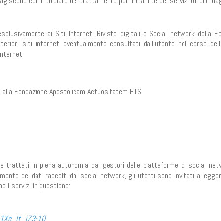
ragiscono con il titolare del trattamento per il tramite dei servizi offerti da
esclusivamente ai Siti Internet, Riviste digitali e Social network della F
riori siti internet eventualmente consultati dall’utente nel corso dell
Internet.
ono alla Fondazione Apostolicam Actuositatem ETS:
e trattati in piena autonomia dai gestori delle piattaforme di social net
mento dei dati raccolti dai social network, gli utenti sono invitati a legge
o i servizi in questione:
b1Xe_It_iZ3-1Q