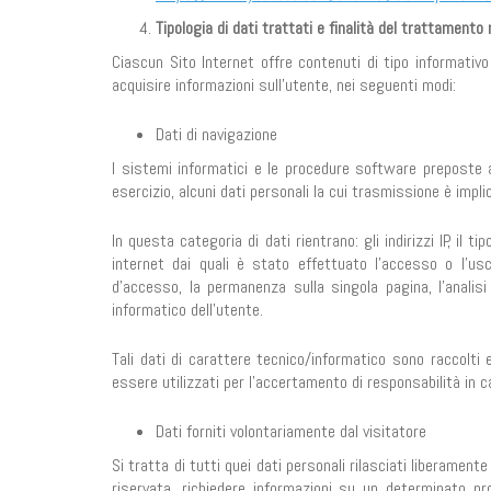
Tipologia di dati trattati e finalità del trattamento 
Ciascun Sito Internet offre contenuti di tipo informativo 
acquisire informazioni sull’utente, nei seguenti modi:
Dati di navigazione
I sistemi informatici e le procedure software preposte 
esercizio, alcuni dati personali la cui trasmissione è implic
In questa categoria di dati rientrano: gli indirizzi IP, il ti
internet dai quali è stato effettuato l’accesso o l’uscit
d’accesso, la permanenza sulla singola pagina, l’analisi
informatico dell’utente.
Tali dati di carattere tecnico/informatico sono raccolti
essere utilizzati per l’accertamento di responsabilità in cas
Dati forniti volontariamente dal visitatore
Si tratta di tutti quei dati personali rilasciati liberament
riservata, richiedere informazioni su un determinato pr