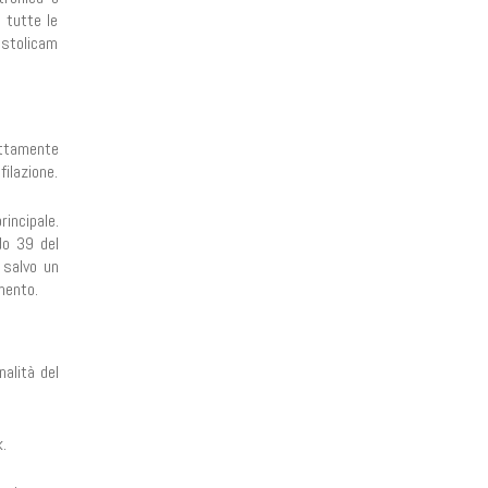
 tutte le
ostolicam
ettamente
ilazione.
rincipale.
do 39 del
 salvo un
mento.
nalità del
k.