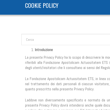
COOKIE POLICY
FORM DI RICERCA
Cerca
Introduzione
La presente Privacy Policy ha lo scopo di descrivere le mod
riferibili alla Fondazione Apostolicam Actuositatem ETS (
degli utenti/visitatori che li consultano ai sensi del Rego
La Fondazione Apostolicam Actuositatem ETS, in linea con 
nel trattamento dei dati personali di ciascun visitatore
quanto prescritto nella presente Privacy Policy.
Laddove non diversamente specificato e normato da una 
presente Privacy Policy dovrà intendersi anche quale docum