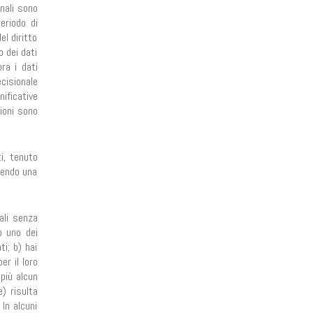
onali sono
eriodo di
el diritto
o dei dati
ra i dati
ecisionale
nificative
ioni sono
ti, tenuto
rnendo una
ali senza
o uno dei
ti; b) hai
r il loro
più alcun
) risulta
In alcuni