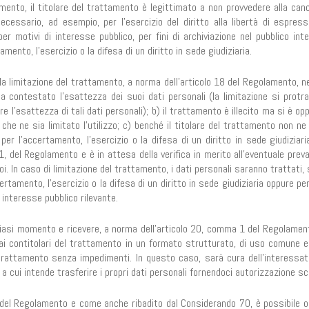
ento, il titolare del trattamento è legittimato a non provvedere alla canc
ecessario, ad esempio, per l’esercizio del diritto alla libertà di espress
er motivi di interesse pubblico, per fini di archiviazione nel pubblico inte
tamento, l’esercizio o la difesa di un diritto in sede giudiziaria.
 la limitazione del trattamento, a norma dell’articolo 18 del Regolamento, n
ha contestato l’esattezza dei suoi dati personali (la limitazione si protra
e l’esattezza di tali dati personali); b) il trattamento è illecito ma si è op
che ne sia limitato l’utilizzo; c) benché il titolare del trattamento non ne
per l’accertamento, l’esercizio o la difesa di un diritto in sede giudiziari
, del Regolamento e è in attesa della verifica in merito all’eventuale preva
oi. In caso di limitazione del trattamento, i dati personali saranno trattati,
rtamento, l’esercizio o la difesa di un diritto in sede giudiziaria oppure pe
di interesse pubblico rilevante.
alsiasi momento e ricevere, a norma dell’articolo 20, comma 1 del Regolament
dai contitolari del trattamento in un formato strutturato, di uso comune e 
 trattamento senza impedimenti. In questo caso, sarà cura dell’interessato
a cui intende trasferire i propri dati personali fornendoci autorizzazione sc
 del Regolamento e come anche ribadito dal Considerando 70, è possibile op