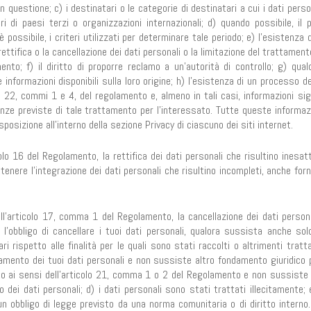
in questione; c) i destinatari o le categorie di destinatari a cui i dati pers
 di paesi terzi o organizzazioni internazionali; d) quando possibile, il p
ossibile, i criteri utilizzati per determinare tale periodo; e) l’esistenza d
rettifica o la cancellazione dei dati personali o la limitazione del trattament
nto; f) il diritto di proporre reclamo a un’autorità di controllo; g) qualo
 informazioni disponibili sulla loro origine; h) l’esistenza di un processo d
o 22, commi 1 e 4, del regolamento e, almeno in tali casi, informazioni sig
enze previste di tale trattamento per l’interessato. Tutte queste informaz
isposizione all’interno della sezione Privacy di ciascuno dei siti internet.
colo 16 del Regolamento, la rettifica dei dati personali che risultino inesat
ottenere l’integrazione dei dati personali che risultino incompleti, anche fo
ell’articolo 17, comma 1 del Regolamento, la cancellazione dei dati person
à l’obbligo di cancellare i tuoi dati personali, qualora sussista anche sol
 rispetto alle finalità per le quali sono stati raccolti o altrimenti tratta
amento dei tuoi dati personali e non sussiste altro fondamento giuridico pe
to ai sensi dell’articolo 21, comma 1 o 2 del Regolamento e non sussiste 
dei dati personali; d) i dati personali sono stati trattati illecitamente; e
n obbligo di legge previsto da una norma comunitaria o di diritto interno. 