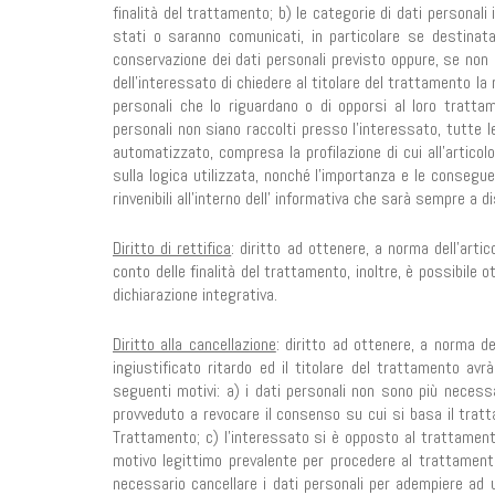
finalità del trattamento; b) le categorie di dati personali 
stati o saranno comunicati, in particolare se destinatari
conservazione dei dati personali previsto oppure, se non è p
dell’interessato di chiedere al titolare del trattamento la 
personali che lo riguardano o di opporsi al loro trattame
personali non siano raccolti presso l’interessato, tutte le
automatizzato, compresa la profilazione di cui all’articol
sulla logica utilizzata, nonché l’importanza e le consegu
rinvenibili all’interno dell’ informativa che sarà sempre a d
Diritto di rettifica
: diritto ad ottenere, a norma dell’arti
conto delle finalità del trattamento, inoltre, è possibile 
dichiarazione integrativa.
Diritto alla cancellazione
: diritto ad ottenere, a norma d
ingiustificato ritardo ed il titolare del trattamento avr
seguenti motivi: a) i dati personali non sono più necessari
provveduto a revocare il consenso su cui si basa il tratt
Trattamento; c) l’interessato si è opposto al trattamen
motivo legittimo prevalente per procedere al trattamento 
necessario cancellare i dati personali per adempiere ad u