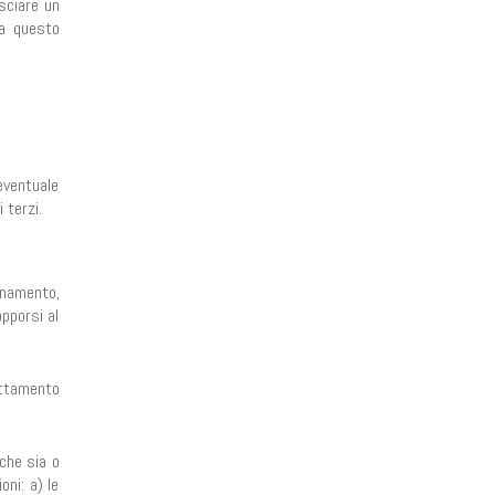
asciare un
da questo
eventuale
 terzi.
rnamento,
opporsi al
rattamento
 che sia o
oni: a) le