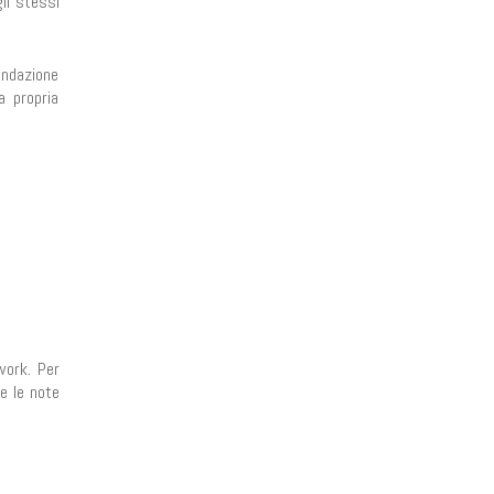
gli stessi
ondazione
a propria
work. Per
re le note