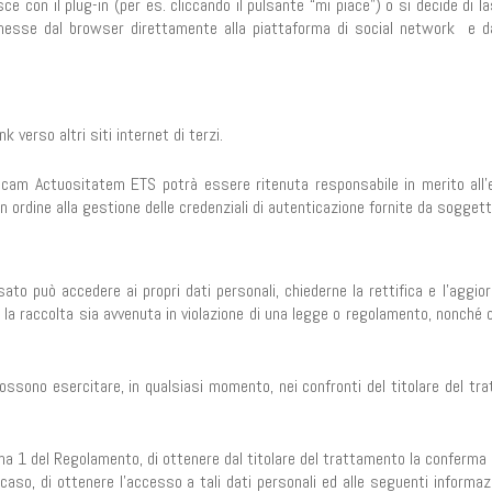
ce con il plug-in (per es. cliccando il pulsante “mi piace”) o si decide di l
messe dal browser direttamente alla piattaforma di social network e 
k verso altri siti internet di terzi.
icam Actuositatem ETS potrà essere ritenuta responsabile in merito all’
in ordine alla gestione delle credenziali di autenticazione fornite da soggetti
sato può accedere ai propri dati personali, chiederne la rettifica e l’aggio
a la raccolta sia avvenuta in violazione di una legge o regolamento, nonché 
i possono esercitare, in qualsiasi momento, nei confronti del titolare del t
comma 1 del Regolamento, di ottenere dal titolare del trattamento la conferma
aso, di ottenere l’accesso a tali dati personali ed alle seguenti informazi