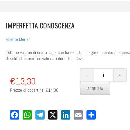
IMPERFETTA CONOSCENZA
Alberto Merler
L'ultimo volume di una trilogia che ha saputo indagare il senso di spae
di solitudine esistenziale nati durante il Covid.
€13,30
Prezzo di copertina:
€14,00
Facebook
WhatsApp
Telegram
X
LinkedIn
Email
Share