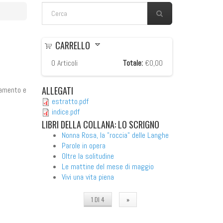
FORM DI RICERCA
Cerca
CARRELLO
0
Articoli
Totale:
€0,00
ALLEGATI
samento e
estratto.pdf
indice.pdf
LIBRI
DELLA COLLANA: LO SCRIGNO
Nonna Rosa, la "roccia" delle Langhe
Parole in opera
Oltre la solitudine
Le mattine del mese di maggio
Vivi una vita piena
1 DI 4
»