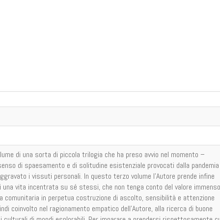
lume di una sorta di piccola trilogia che ha preso avvio nel momento –
senso di spaesamento e di solitudine esistenziale provocati dalla pandemia
ggravato i vissuti personali. In questo terzo volume l’Autore prende infine
di una vita incentrata su sé stessi, che non tenga conto del valore immens
a comunitaria in perpetua costruzione di ascolto, sensibilità e attenzione
uindi coinvolto nel ragionamento empatico dell’Autore, alla ricerca di buone
ini culturali di mondi esplorabili. Per imparare a prendersi rispettosamente c