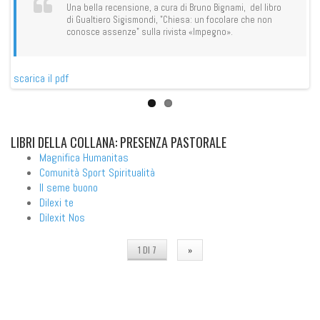
Una bella recensione, a cura di Bruno Bignami, del libro
di Gualtiero Sigismondi, "Chiesa: un focolare che non
conosce assenze" sulla rivista «Impegno».
scarica il pdf
sca
LIBRI
DELLA COLLANA: PRESENZA PASTORALE
Magnifica Humanitas
Comunità Sport Spiritualità
Il seme buono
Dilexi te
Dilexit Nos
1 DI 7
»