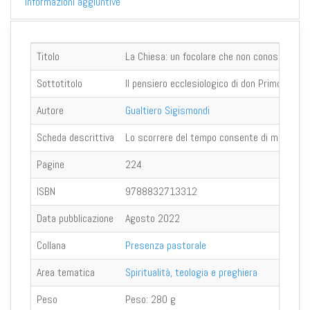
Informazioni aggiuntive
Titolo
La Chiesa: un focolare che non conosce ass
Sottotitolo
Il pensiero ecclesiologico di don Primo Mazzo
Autore
Gualtiero Sigismondi
Scheda descrittiva
Lo scorrere del tempo consente di misurare, in
Pagine
224
ISBN
9788832713312
Data pubblicazione
Agosto 2022
Collana
Presenza pastorale
Area tematica
Spiritualità, teologia e preghiera
Peso
Peso:
280 g