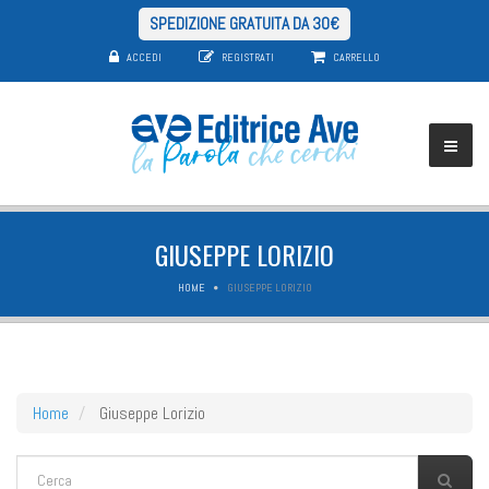
SPEDIZIONE GRATUITA DA 30€
ACCEDI
REGISTRATI
CARRELLO
GIUSEPPE LORIZIO
HOME
GIUSEPPE LORIZIO
Home
Giuseppe Lorizio
FORM DI RICERCA
Cerca