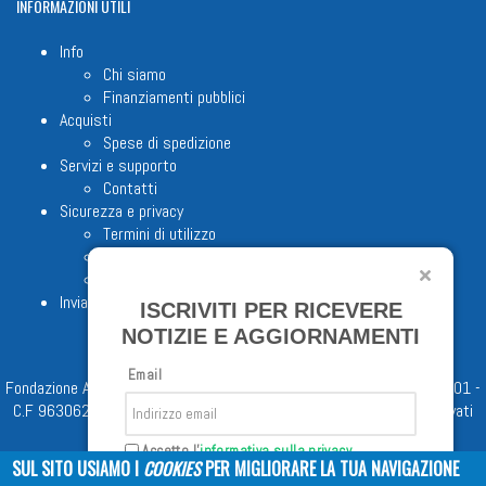
INFORMAZIONI
UTILI
Info
Chi siamo
Finanziamenti pubblici
Acquisti
Spese di spedizione
Servizi e supporto
Contatti
Sicurezza e privacy
Termini di utilizzo
Cookie Policy
Note legali
Invia proposta editoriale
ISCRIVITI PER RICEVERE
NOTIZIE E AGGIORNAMENTI
Email
Fondazione Apostolicam Actuositatem ETS © 2023 - P.I. 05398481001 -
C.F 96306220581 - REA 888781 del 23/02/98 - Tutti i diritti riservati
Accetto l'
informativa sulla privacy
SUL SITO USIAMO I
COOKIES
PER MIGLIORARE LA TUA NAVIGAZIONE