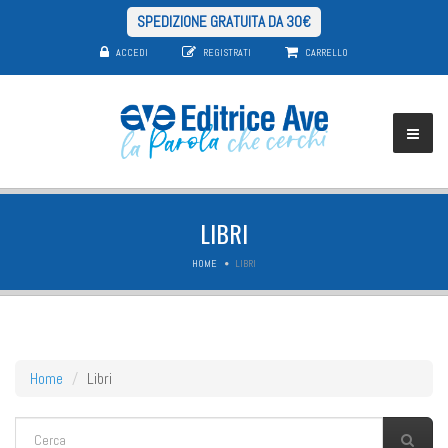
SPEDIZIONE GRATUITA DA 30€
ACCEDI
REGISTRATI
CARRELLO
LIBRI
HOME
LIBRI
Home
Libri
FORM DI RICERCA
Cerca