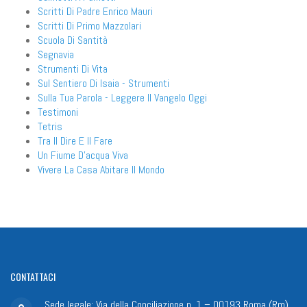
Scritti Di Padre Enrico Mauri
Scritti Di Primo Mazzolari
Scuola Di Santità
Segnavia
Strumenti Di Vita
Sul Sentiero Di Isaia - Strumenti
Sulla Tua Parola - Leggere Il Vangelo Oggi
Testimoni
Tetris
Tra Il Dire E Il Fare
Un Fiume D'acqua Viva
Vivere La Casa Abitare Il Mondo
CONTATTACI
Sede legale: Via della Conciliazione n. 1 – 00193 Roma (Rm)