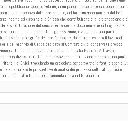
er mobilitare al voto il mondo cattolico, ebbero un ruolo fondamentale nelle
 Italia repubblicana. Questo volume, in un panorama carente di studi sul tema
ndire la conoscenza della loro nascita, del loro funzionamento e del loro
orze interne ed esterne alla Chiesa che contribuirono alla loro creazione e al
 e dalla strutturazione del consistente corpus documentario di Luigi Gedda,
enza pluridecennale di questa organizzazione, il volume da una parte
ati civici e la biografia del loro fondatore, dall’altra presenta il lavoro di
serie dell’archivio di Gedda dedicata ai Comitati civici conservata presso
Azione cattolica e del movimento cattolico in Italia Paolo VI. Attraverso
todite in diversi istituti di conservazione, inoltre, viene proposta una puntu
iferibili ai Civici, tracciando un articolato percorso tra le fonti disponibili, 
utile ad ampliare le prospettive di analisi dei processi culturali, politici e
 storia del nostro Paese nella seconda metà del Novecento.