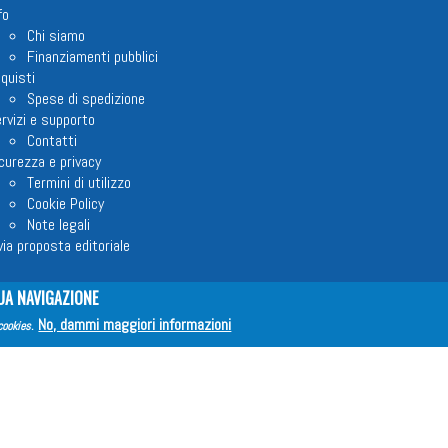
fo
Chi siamo
Finanziamenti pubblici
quisti
Spese di spedizione
rvizi e supporto
Contatti
curezza e privacy
Termini di utilizzo
Cookie Policy
Note legali
via proposta editoriale
UA NAVIGAZIONE
No, dammi maggiori informazioni
em ETS © 2023 - P.I. 05398481001 - C.F 96306220581 - REA 888781 del 23
cookies
.