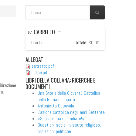
FORM DI RICERCA
Cerca
CARRELLO
0
Articoli
Totale:
€0,00
ALLEGATI
estratto.pdf
indice.pdf
LIBRI
DELLA COLLANA: RICERCHE E
Direzione
DOCUMENTI
ra.
Una Storia della Gioventù Cattolica
nella Roma occupata
Antonietta Casavola
L'azione cattolica negli anni Settanta
«Sparate ma non odiate!»
Questioni sociali, vissuto religioso,
proiezioni politiche