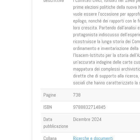
descrittiva
I Comitati civici, fondati nel 1948 p
prime elezioni politiche della nuova
vuole essere l’occasione per approfo
epilogo, nonché dei rapporti con le f
loro crescita. Partendo dall’analisi
protagonista indiscusso dell’esperi
ricostruisce la lunga storia dei Comit
ordinamento e inventariazione della 
l’Isacem-Istituto per la storia dell’
un’accurata indagine delle carte cus
mappatura dei complessi archivistici r
dirette che di supporto alla ricerca, 
sociali che hanno caratterizzato la
Pagine
738
ISBN
9788832714845
Data
Dicembre 2024
pubblicazione
Collana
Ricerche e documenti