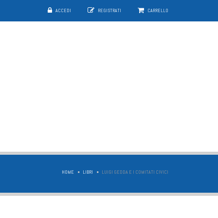
ACCEDI
REGISTRATI
CARRELLO
HOME
LIBRI
LUIGI GEDDA E I COMITATI CIVICI