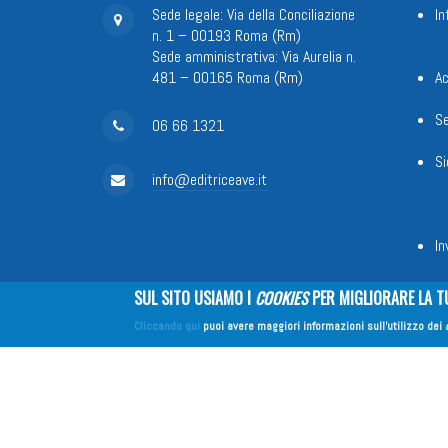
Sede legale: Via della Conciliazione
In
n. 1 – 00193 Roma (Rm)
Sede amministrativa: Via Aurelia n.
481 – 00165 Roma (Rm)
Ac
Se
06 66 1321
Si
info@editriceave.it
In
SUL SITO USIAMO I
COOKIES
PER MIGLIORARE LA T
Fondazione Apostolicam Actuositat
Cliccando qui
puoi avere maggiori informazioni sull'utilizzo dei
Copyright © 2026
EDITRICE AVE
| All Rights Reserved