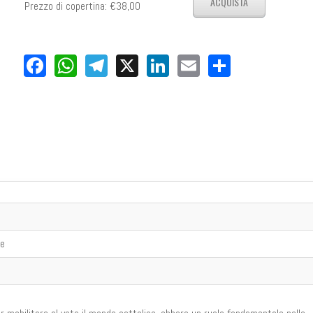
Prezzo di copertina:
€38,00
Facebook
WhatsApp
Telegram
X
LinkedIn
Email
Share
ne