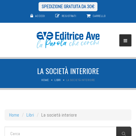
SPEDIZIONE GRATUITA DA 30€
ACCEDI
REGISTRATI
CARRELLO
LA SOCIETÀ INTERIORE
HOME
LIBRI
LA SOCIETÀ INTERIORE
Home
Libri
La società interiore
FORM DI RICERCA
Cerca