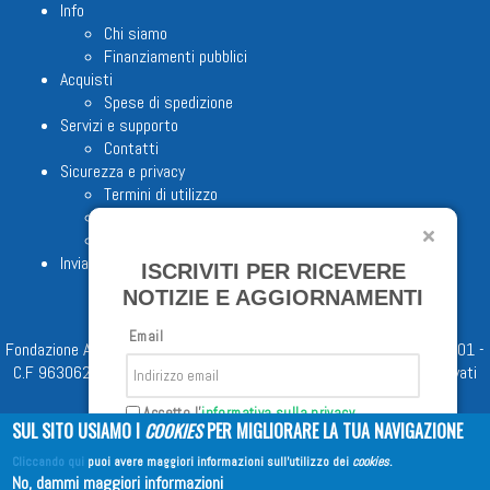
Info
Chi siamo
Finanziamenti pubblici
Acquisti
Spese di spedizione
Servizi e supporto
Contatti
Sicurezza e privacy
Termini di utilizzo
Cookie Policy
Note legali
Invia proposta editoriale
ISCRIVITI PER RICEVERE
NOTIZIE E AGGIORNAMENTI
Email
Fondazione Apostolicam Actuositatem ETS © 2023 - P.I. 05398481001 -
C.F 96306220581 - REA 888781 del 23/02/98 - Tutti i diritti riservati
Accetto l'
informativa sulla privacy
SUL SITO USIAMO I
COOKIES
PER MIGLIORARE LA TUA NAVIGAZIONE
Cliccando qui
puoi avere maggiori informazioni sull'utilizzo dei
cookies
.
Iscriviti
No, dammi maggiori informazioni