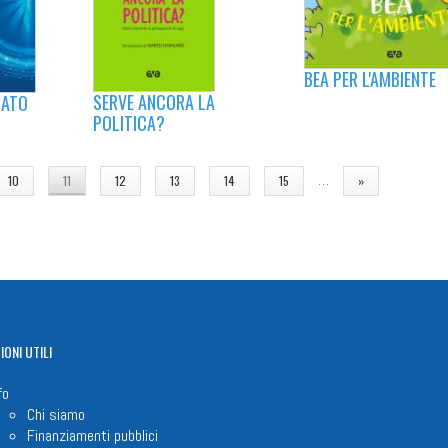
BEA PER L'AMBIENTE
SERVE ANCORA LA
MATO
POLITICA?
…
10
11
12
13
14
15
»
IONI
UTILI
fo
Chi siamo
Finanziamenti pubblici