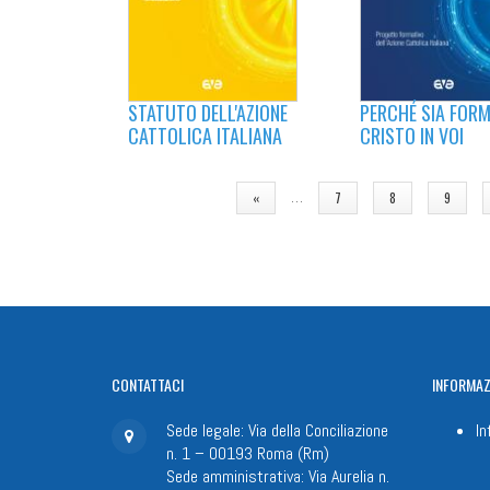
STATUTO DELL'AZIONE
PERCHÉ SIA FOR
CATTOLICA ITALIANA
CRISTO IN VOI
PAGINE
…
«
7
8
9
CONTATTACI
INFORMAZ
Sede legale: Via della Conciliazione
In
n. 1 – 00193 Roma (Rm)
Sede amministrativa: Via Aurelia n.