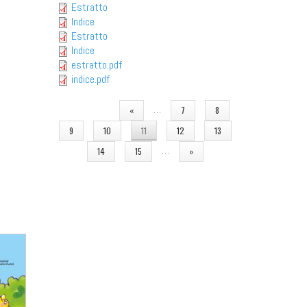
Estratto
Indice
Estratto
Indice
estratto.pdf
indice.pdf
PAGINE
…
«
7
8
9
10
11
12
13
…
14
15
»