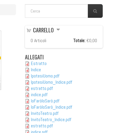
FORM DI RICERCA
Cerca
CARRELLO
0
Articoli
Totale:
€0,00
ALLEGATI
Estratto
Indice
IpotesiUomo.pdf
IpotesiUomo_Indice.pdf
estratto.pdf
indice.pdf
IoFaròIoSarò.pdf
IoFaròIoSarò_Indice.pdf
InvitoTeatro.pdf
InvitoTeatro_Indice.pdf
estratto.pdf
indice.pdf