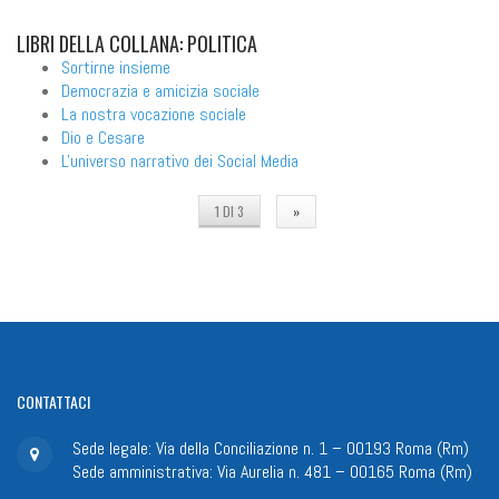
LIBRI
DELLA COLLANA: POLITICA
Sortirne insieme
Democrazia e amicizia sociale
La nostra vocazione sociale
Dio e Cesare
L'universo narrativo dei Social Media
1 DI 3
»
CONTATTACI
Sede legale: Via della Conciliazione n. 1 – 00193 Roma (Rm)
Sede amministrativa: Via Aurelia n. 481 – 00165 Roma (Rm)