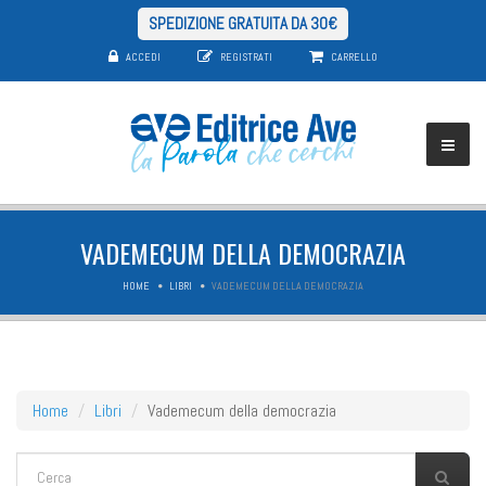
SPEDIZIONE GRATUITA DA 30€
ACCEDI
REGISTRATI
CARRELLO
VADEMECUM DELLA DEMOCRAZIA
HOME
LIBRI
VADEMECUM DELLA DEMOCRAZIA
Home
Libri
Vademecum della democrazia
FORM DI RICERCA
Cerca