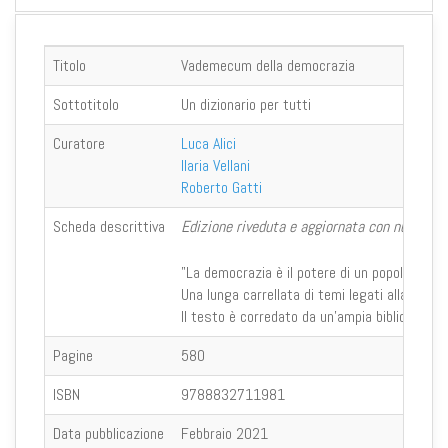
Titolo
Vademecum della democrazia
Sottotitolo
Un dizionario per tutti
Curatore
Luca Alici
Ilaria Vellani
Roberto Gatti
Scheda descrittiva
Edizione riveduta e aggiornata con nuovi le
"La democrazia è il potere di un popolo inform
Una lunga carrellata di temi legati alla politi
Il testo è corredato da un'ampia bibliografia, 
Pagine
580
ISBN
9788832711981
Data pubblicazione
Febbraio 2021