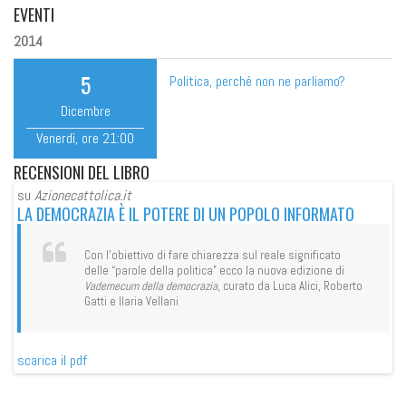
EVENTI
2014
5
Politica, perché non ne parliamo?
Dicembre
Venerdì
, ore
21:00
RECENSIONI
DEL LIBRO
su
Azionecattolica.it
su
LA DEMOCRAZIA È IL POTERE DI UN POPOLO INFORMATO
LA
Con l’obiettivo di fare chiarezza sul reale significato
delle “parole della politica” ecco la nuova edizione di
Vademecum della democrazia
, curato da Luca Alici, Roberto
Gatti e Ilaria Vellani
scarica il pdf
sca