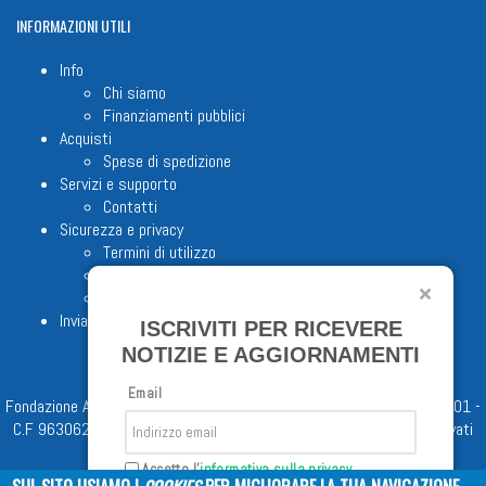
INFORMAZIONI
UTILI
Info
Chi siamo
Finanziamenti pubblici
Acquisti
Spese di spedizione
Servizi e supporto
Contatti
Sicurezza e privacy
Termini di utilizzo
Cookie Policy
Note legali
Invia proposta editoriale
ISCRIVITI PER RICEVERE
NOTIZIE E AGGIORNAMENTI
Email
Fondazione Apostolicam Actuositatem ETS © 2023 - P.I. 05398481001 -
C.F 96306220581 - REA 888781 del 23/02/98 - Tutti i diritti riservati
Accetto l'
informativa sulla privacy