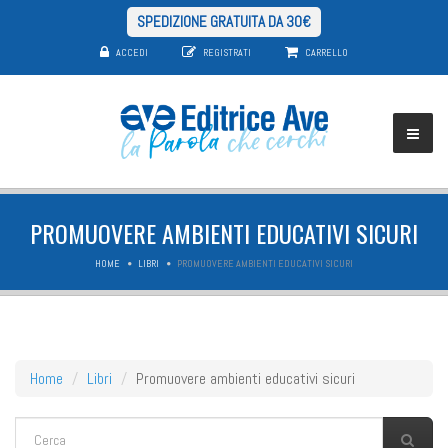
SPEDIZIONE GRATUITA DA 30€
ACCEDI
REGISTRATI
CARRELLO
PROMUOVERE AMBIENTI EDUCATIVI SICURI
HOME
LIBRI
PROMUOVERE AMBIENTI EDUCATIVI SICURI
Home
Libri
Promuovere ambienti educativi sicuri
FORM DI RICERCA
Cerca