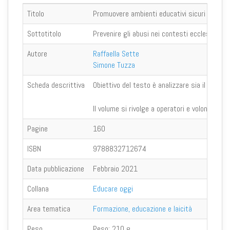
Titolo
Promuovere ambienti educativi sicuri
Sottotitolo
Prevenire gli abusi nei contesti ecclesiali
Autore
Raffaella Sette
Simone Tuzza
Scheda descrittiva
Obiettivo del testo è analizzare sia il fenome
Il volume si rivolge a operatori e volontari i
Pagine
160
ISBN
9788832712674
Data pubblicazione
Febbraio 2021
Collana
Educare oggi
Area tematica
Formazione, educazione e laicità
Peso
Peso:
210 g