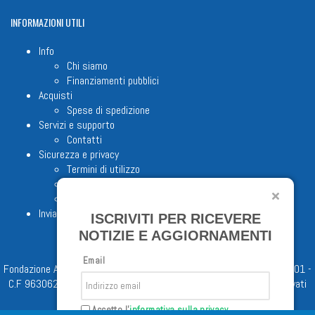
INFORMAZIONI
UTILI
Info
Chi siamo
Finanziamenti pubblici
Acquisti
Spese di spedizione
Servizi e supporto
Contatti
Sicurezza e privacy
Termini di utilizzo
Cookie Policy
Note legali
Invia proposta editoriale
ISCRIVITI PER RICEVERE
NOTIZIE E AGGIORNAMENTI
Email
Fondazione Apostolicam Actuositatem ETS © 2023 - P.I. 05398481001 -
C.F 96306220581 - REA 888781 del 23/02/98 - Tutti i diritti riservati
Accetto l'
informativa sulla privacy