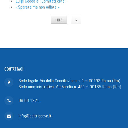
Luigi Gedda e i Comitati civici
«Sparate ma non odiate!»
1 DI 5
»
CONTATTACI
Sede legale: Via della Conciliazione n. 1 – 00193 Roma (Rm)
Sede amministrativa: Via Aurelia n. 481 – 00165 Roma (Rm)
06 66 1321
info@editriceave.it