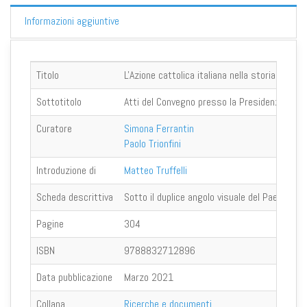
Informazioni aggiuntive
Titolo
L'Azione cattolica italiana nella storia del 
Sottotitolo
Atti del Convegno presso la Presidenza della
Curatore
Simona Ferrantin
Paolo Trionfini
Introduzione di
Matteo Truffelli
Scheda descrittiva
Sotto il duplice angolo visuale del Paese e de
Pagine
304
ISBN
9788832712896
Data pubblicazione
Marzo 2021
Collana
Ricerche e documenti