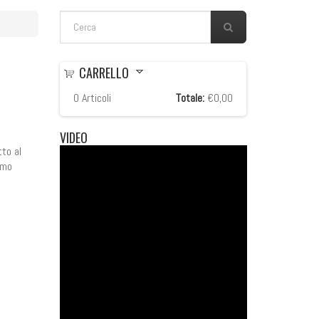
FORM DI RICERCA
Cerca
CARRELLO
0
Articoli
Totale:
€0,00
VIDEO
to al
imo