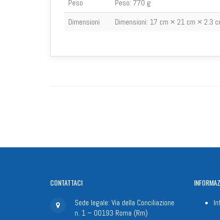
Peso
Peso:
770 g
Dimensioni
Dimensioni:
17 cm × 21 cm × 2.3 
CONTATTACI
INFORMAZ
Sede legale: Via della Conciliazione
In
n. 1 – 00193 Roma (Rm)