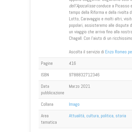
dell’Apocalisse
conduce a Picasso e 
tempo della Riforma e della rivolta d
Lotto, Caravaggio e molti altri, visi
popolari, assisteremo alle dispute d
un viaggio che arriva fino alla nost
Chagall. Con l’aiuto di un ricchissi
Ascolta il servizio di
Enzo Romeo per
Pagine
416
ISBN
9788832712346
Data
Marzo 2021
pubblicazione
Collana
Imago
Area
Attualità, cultura, politica, storia
tematica