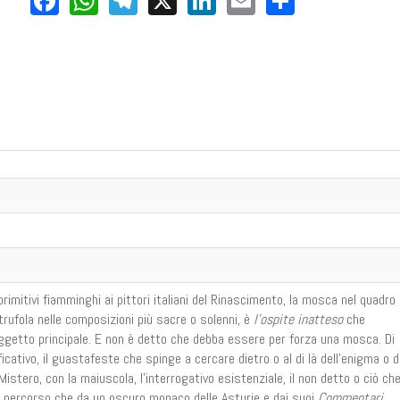
 primitivi fiamminghi ai pittori italiani del Rinascimento, la mosca nel quadro
intrufola nelle composizioni più sacre o solenni, è
l’ospite inatteso
che
ggetto principale. E non è detto che debba essere per forza una mosca. Di
ificativo, il guastafeste che spinge a cercare dietro o al di là dell’enigma o d
istero, con la maiuscola, l’interrogativo esistenziale, il non detto o ciò ch
su
Quotidiano del Sud
l percorso che da un oscuro monaco delle Asturie e dai suoi
Commentari