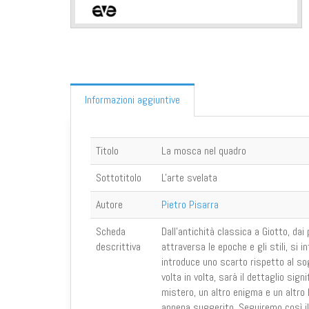
Informazioni aggiuntive
Titolo
La mosca nel quadro
Sottotitolo
L'arte svelata
Autore
Pietro Pisarra
Scheda
Dall’antichità classica a Giotto, dai
descrittiva
attraversa le epoche e gli stili, si 
introduce uno scarto rispetto al so
volta in volta, sarà il dettaglio sign
mistero, un altro enigma e un altro M
appena suggerito. Seguiremo così i