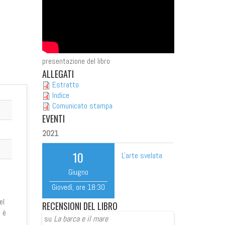
presentazione del libro
ALLEGATI
Estratto
Indice
Comunicato stampa
EVENTI
2021
10
L'arte svelata
Giugno
Giovedì
, ore
18:30
el
RECENSIONI
DEL LIBRO
e è
su
La barca e il mare
su
Madre