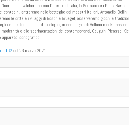
COME UNA MOSCA SU U
Guernica, cavalcheremo con Dürer tra l’Italia, la Germania e i Paesi Bassi, a
ei contadini, entreremo nelle botteghe dei maestri italiani, Antonello, Bellini,
La mosca è il viat
teremo le città e i villaggi di Bosch e Bruegel, osserveremo giochi e tradizio
insieme il suggest
egli umanisti e ai dibattiti teologici, in compagnia di Holbein e di Rembrandt
rouge della mostr
allestita, insiem
ra modernità e alle sperimentazioni dei contemporanei, Gauguin, Picasso, Kle
avvincente racco
mo apparato iconografico.
catalogo, da un 
raffinato intellet
calabro-parigino,
 il TG2
del 26 marzo 2021
giornalista, soci
saggista e, in q
opera, "acchiap
scarica il pdf