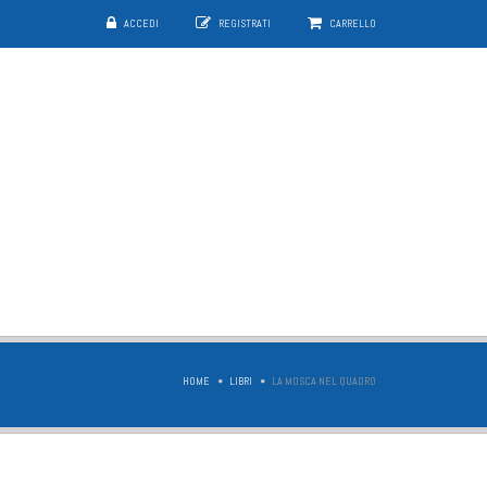
ACCEDI
REGISTRATI
CARRELLO
HOME
LIBRI
LA MOSCA NEL QUADRO