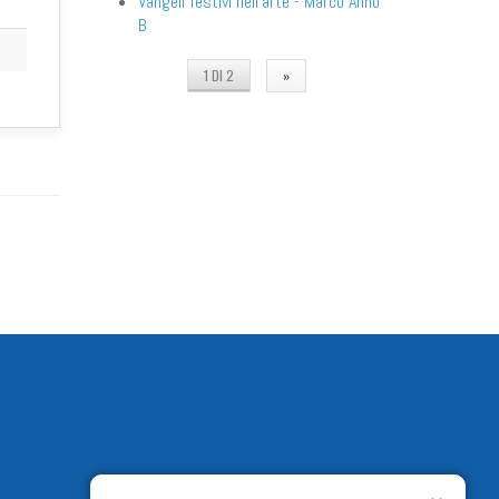
Vangeli festivi nell'arte - Marco Anno
B
1 DI 2
»