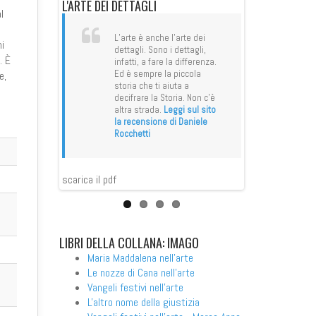
N QUADRO
L'ARTE DEI DETTAGLI
EUROPA ON TH
l
ico e
L’arte è anche l’arte dei
A sett
ni
ivo fil
dettagli. Sono i dettagli,
Che G
. È
a virtuale
infatti, a fare la differenza.
l'Amer
e ad un
Ed è sempre la piccola
propo
e,
nto-
storia che ti aiuta a
europ
multiforme
decifrare la Storia. Non c’è
libri 
tuale
altra strada.
Leggi sul sito
alla r
la recensione di Daniele
conti
ologo,
Rocchetti
uesta sua
pamosche".
scarica il pdf
scarica il pdf
LIBRI
DELLA COLLANA: IMAGO
Maria Maddalena nell'arte
Le nozze di Cana nell'arte
Vangeli festivi nell'arte
L'altro nome della giustizia