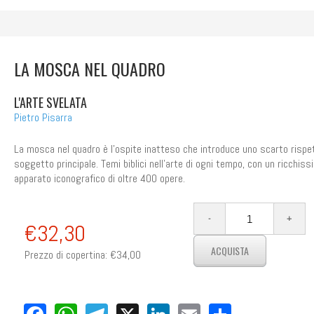
LA MOSCA NEL QUADRO
L'ARTE SVELATA
Pietro Pisarra
La mosca nel quadro è l’ospite inatteso che introduce uno scarto rispet
soggetto principale. Temi biblici nell’arte di ogni tempo, con un ricchiss
apparato iconografico di oltre 400 opere.
€32,30
Prezzo di copertina:
€34,00
Facebook
WhatsApp
Telegram
X
LinkedIn
Email
Share