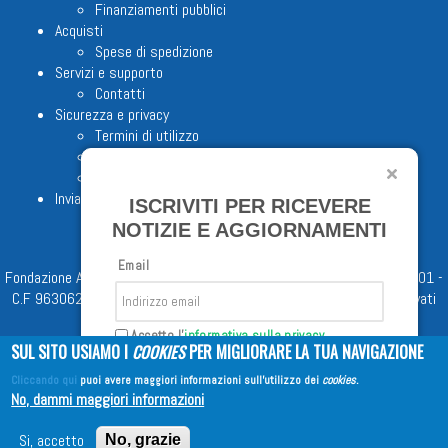
Finanziamenti pubblici
Acquisti
Spese di spedizione
Servizi e supporto
Contatti
Sicurezza e privacy
Termini di utilizzo
Cookie Policy
Note legali
Invia proposta editoriale
ISCRIVITI PER RICEVERE
NOTIZIE E AGGIORNAMENTI
Email
Fondazione Apostolicam Actuositatem ETS © 2023 - P.I. 05398481001 -
C.F 96306220581 - REA 888781 del 23/02/98 - Tutti i diritti riservati
Accetto l'
informativa sulla privacy
SUL SITO USIAMO I
COOKIES
PER MIGLIORARE LA TUA NAVIGAZIONE
Cliccando qui
puoi avere maggiori informazioni sull'utilizzo dei
cookies
.
Iscriviti
No, dammi maggiori informazioni
Copyright © 2026
EDITRICE AVE
| All Rights Reserved
Si, accetto
No, grazie