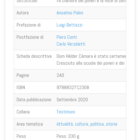
Sottotitolo
«Il clamore dei poveri è la voce di Dio»
Autore
Anselmo Palini
Prefazione di
Luigi Bettazzi
Postfazione di
Piero Conti
Carlo Verzeletti
Scheda descrittiva
Dom Hélder Câmara è stato certamente una del
Cresciuto alla scuola dei poveri e dei persegu
Pagine
240
ISBN
9788832712308
Data pubblicazione
Settembre 2020
Collana
Testimoni
Area tematica
Attualità, cultura, politica, storia
Peso
Peso:
330 g