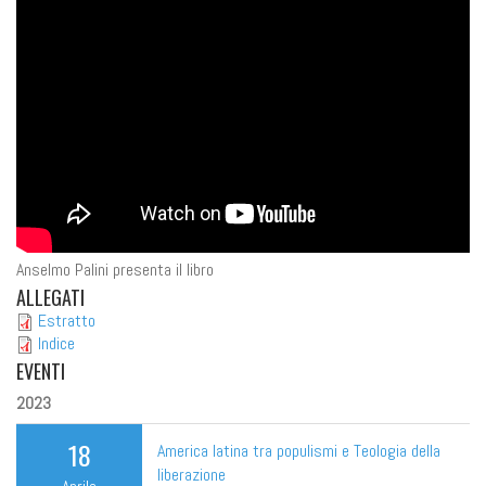
Anselmo Palini presenta il libro
ALLEGATI
Estratto
Indice
EVENTI
2023
18
America latina tra populismi e Teologia della
liberazione