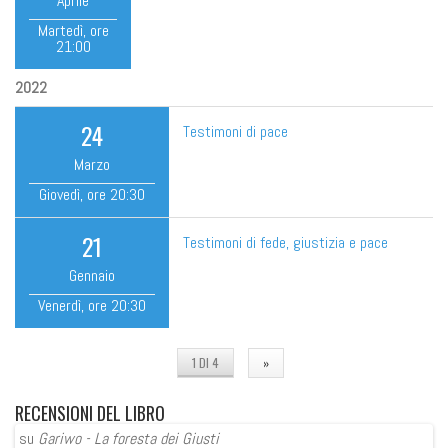
Aprile
Martedì
, ore
21:00
2022
24
Testimoni di pace
Marzo
Giovedì
, ore
20:30
21
Testimoni di fede, giustizia e pace
Gennaio
Venerdì
, ore
20:30
1 DI 4
»
RECENSIONI
DEL LIBRO
su
Gariwo - La foresta dei Giusti
su