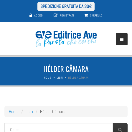
SPEDIZIONE GRATUITA DA 30€
ACCEDI
REGISTRATI
CARRELLO
HÉLDER CÂMARA
HOME
LIBRI
HÉLDER CÂMARA
Home
Libri
Hélder Câmara
FORM DI RICERCA
Cerca