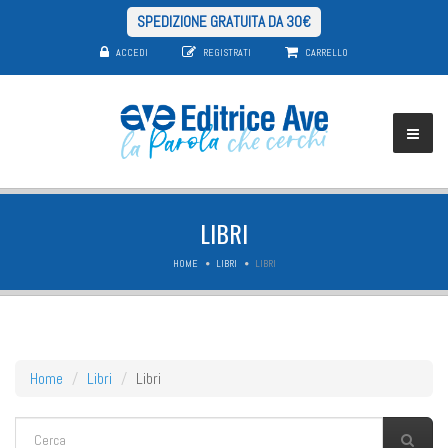
SPEDIZIONE GRATUITA DA 30€
ACCEDI
REGISTRATI
CARRELLO
LIBRI
HOME
LIBRI
LIBRI
Home
Libri
Libri
FORM DI RICERCA
Cerca