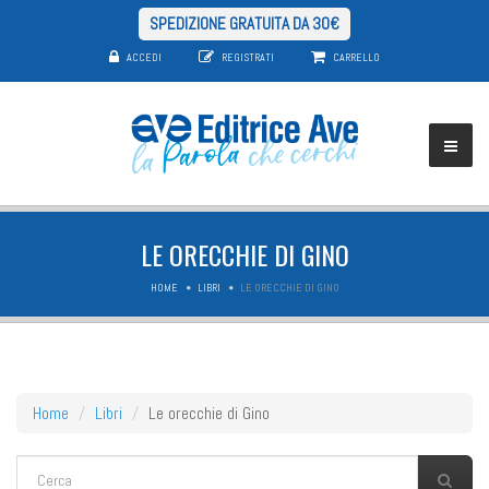
SPEDIZIONE GRATUITA DA 30€
ACCEDI
REGISTRATI
CARRELLO
LE ORECCHIE DI GINO
HOME
LIBRI
LE ORECCHIE DI GINO
Home
Libri
Le orecchie di Gino
FORM DI RICERCA
Cerca