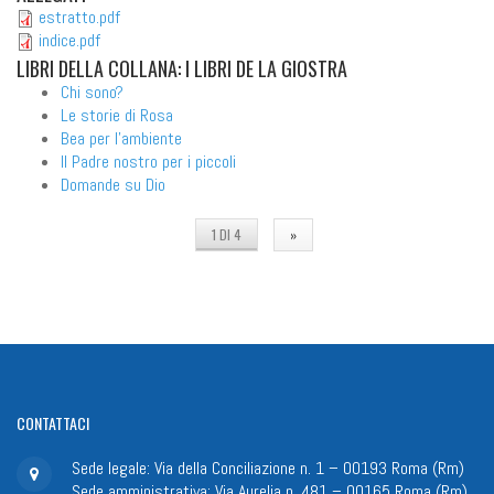
estratto.pdf
indice.pdf
LIBRI
DELLA COLLANA: I LIBRI DE LA GIOSTRA
Chi sono?
Le storie di Rosa
Bea per l'ambiente
Il Padre nostro per i piccoli
Domande su Dio
1 DI 4
»
CONTATTACI
Sede legale: Via della Conciliazione n. 1 – 00193 Roma (Rm)
Sede amministrativa: Via Aurelia n. 481 – 00165 Roma (Rm)