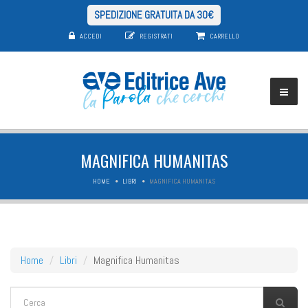
SPEDIZIONE GRATUITA DA 30€
ACCEDI
REGISTRATI
CARRELLO
MAGNIFICA HUMANITAS
HOME
LIBRI
MAGNIFICA HUMANITAS
Home
Libri
Magnifica Humanitas
FORM DI RICERCA
Cerca