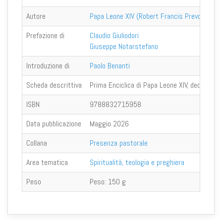
Autore
Papa Leone XIV (Robert Francis Prevost)
Prefazione di
Claudio Giuliodori
Giuseppe Notarstefano
Introduzione di
Paolo Benanti
Scheda descrittiva
Prima Enciclica di Papa Leone XIV, dedicata al
ISBN
9788832715958
Data pubblicazione
Maggio 2026
Collana
Presenza pastorale
Area tematica
Spiritualità, teologia e preghiera
Peso
Peso:
150 g