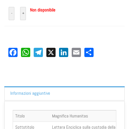
Non disponibile
Facebook
WhatsApp
Telegram
X
LinkedIn
Email
Share
Informazioni aggiuntive
Titolo
Magnifica Humanitas
Sottotitolo
Lettera Enciclica sulla custodia della persona