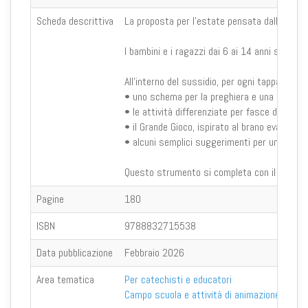
Scheda descrittiva
La proposta per l’estate pensata dall’Azione
I bambini e i ragazzi dai 6 ai 14 anni sono ac
All’interno del sussidio, per ogni tappa, sono d
• uno schema per la preghiera e una celebraz
• le attività differenziate per fasce d’età;
• il Grande Gioco, ispirato al brano evangelic
• alcuni semplici suggerimenti per una narr
Questo strumento si completa con il materiale d
Pagine
180
ISBN
9788832715538
Data pubblicazione
Febbraio 2026
Area tematica
Per catechisti e educatori
Campo scuola e attività di animazione