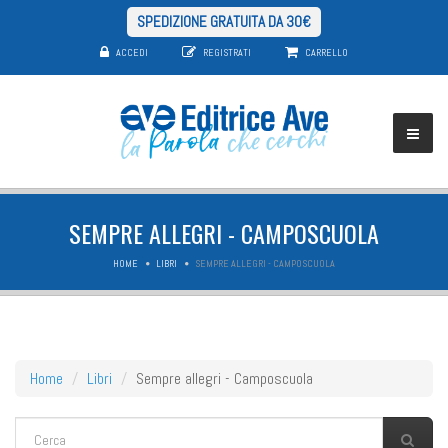
SPEDIZIONE GRATUITA DA 30€
ACCEDI
REGISTRATI
CARRELLO
SEMPRE ALLEGRI - CAMPOSCUOLA
HOME
LIBRI
SEMPRE ALLEGRI - CAMPOSCUOLA
Home
Libri
Sempre allegri - Camposcuola
FORM DI RICERCA
Cerca