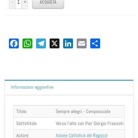
Facebook
WhatsApp
Telegram
X
LinkedIn
Email
Share
Informazioni aggiuntive
Titolo
Sempre allegri - Camposcuola
Sottotitolo
Verso l'alto con Pier Giorgio Frassati
Autore
Azione Cattolica dei Ragazzi