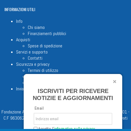
INFORMAZIONI
UTILI
Info
Chi siamo
Finanziamenti pubblici
Acquisti
Spese di spedizione
Servizi e supporto
Contatti
Sicurezza e privacy
Termini di utilizzo
Cookie Policy
Note legali
Invia proposta editoriale
ISCRIVITI PER RICEVERE
NOTIZIE E AGGIORNAMENTI
Email
Fondazione Apostolicam Actuositatem ETS © 2023 - P.I. 05398481001 -
C.F 96306220581 - REA 888781 del 23/02/98 - Tutti i diritti riservati
Accetto l'
informativa sulla privacy