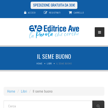
SPEDIZIONE GRATUITA DA 30€
ACCEDI
REGISTRATI
CARRELLO
IL SEME BUONO
HOME
LIBRI
IL SEME BUONO
Home
Libri
Il seme buono
FORM DI RICERCA
Cerca