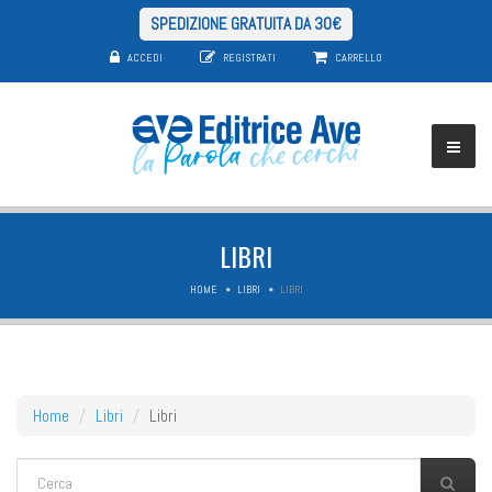
SPEDIZIONE GRATUITA DA 30€
ACCEDI
REGISTRATI
CARRELLO
LIBRI
HOME
LIBRI
LIBRI
Home
Libri
Libri
FORM DI RICERCA
Cerca