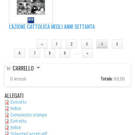
L'AZIONE CATTOLICA NEGLI ANNI SETTANTA
PAGINE
«
1
2
3
4
5
…
6
7
8
9
»
CARRELLO
0
Articoli
Totale:
€0,00
ALLEGATI
Estratto
Indice
Comunicato stampa
Estratto
Indice
SchusterLazzati.pdf