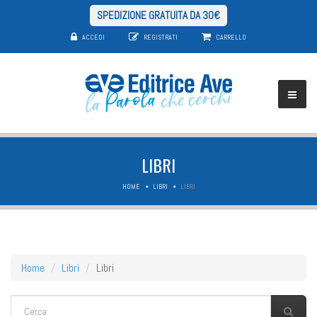
SPEDIZIONE GRATUITA DA 30€
ACCEDI
REGISTRATI
CARRELLO
LIBRI
HOME
LIBRI
LIBRI
Home
Libri
Libri
FORM DI RICERCA
Cerca