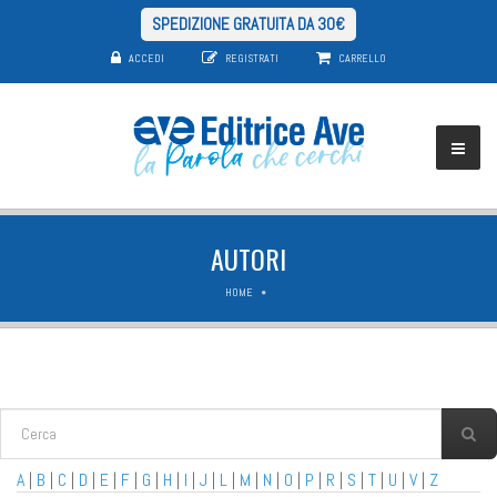
SPEDIZIONE GRATUITA DA 30€
ACCEDI
REGISTRATI
CARRELLO
AUTORI
HOME
FORM DI RICERCA
Cerca
A
|
B
|
C
|
D
|
E
|
F
|
G
|
H
|
I
|
J
|
L
|
M
|
N
|
O
|
P
|
R
|
S
|
T
|
U
|
V
|
Z