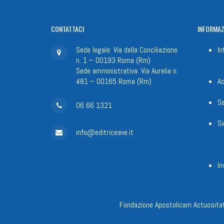
CONTATTACI
INFORMAZ
Sede legale: Via della Conciliazione
In
n. 1 – 00193 Roma (Rm)
Sede amministrativa: Via Aurelia n.
481 – 00165 Roma (Rm)
Ac
Se
06 66 1321
Si
info@editriceave.it
In
Fondazione Apostolicam Actuositat