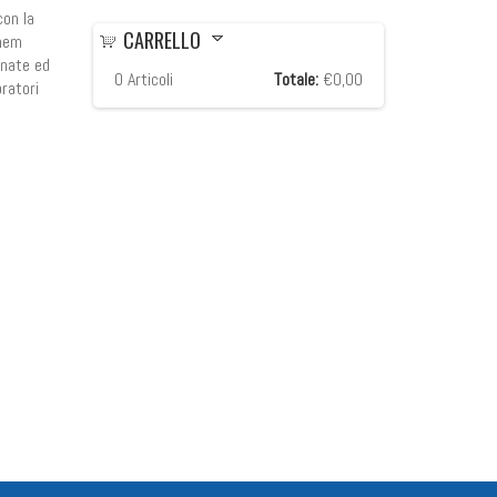
con la
CARRELLO
ohem
onate ed
0
Articoli
Totale:
€0,00
oratori