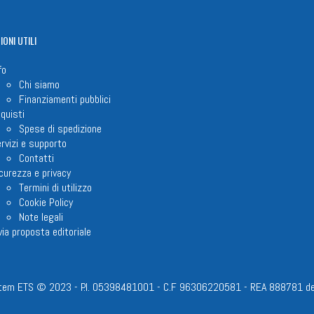
IONI
UTILI
fo
Chi siamo
Finanziamenti pubblici
quisti
Spese di spedizione
rvizi e supporto
Contatti
curezza e privacy
Termini di utilizzo
Cookie Policy
Note legali
via proposta editoriale
em ETS © 2023 - P.I. 05398481001 - C.F 96306220581 - REA 888781 del 23