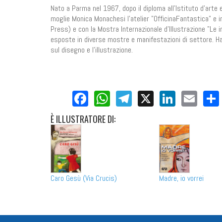
Nato a Parma nel 1967, dopo il diploma all’Istituto d’arte 
moglie Monica Monachesi l’atelier "OfficinaFantastica" e i
Press) e con la Mostra Internazionale d’Illustrazione "Le 
esposte in diverse mostre e manifestazioni di settore. Ha il
sul disegno e l’illustrazione.
Facebook
WhatsApp
Telegram
X
LinkedI
Ema
È
ILLUSTRATORE DI:
Caro Gesù (Via Crucis)
Madre, io vorrei