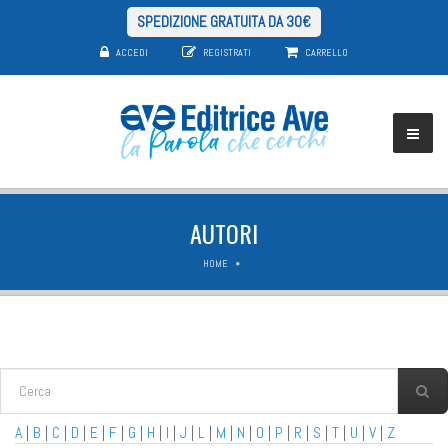
SPEDIZIONE GRATUITA DA 30€
ACCEDI
REGISTRATI
CARRELLO
AUTORI
HOME
FORM DI RICERCA
Cerca
A
|
B
|
C
|
D
|
E
|
F
|
G
|
H
|
I
|
J
|
L
|
M
|
N
|
O
|
P
|
R
|
S
|
T
|
U
|
V
|
Z