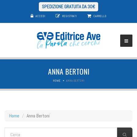
SPEDIZIONE GRATUITA DA 30€
ACCEDI
REGISTRATI
CARRELLO
ANNA BERTONI
HOME
ANNA BERTONI
Home
Anna Bertoni
FORM DI RICERCA
Cerca