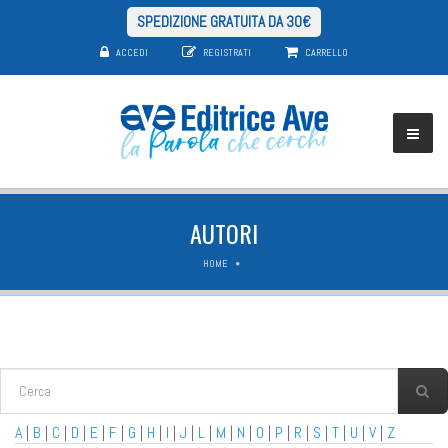
SPEDIZIONE GRATUITA DA 30€
ACCEDI
REGISTRATI
CARRELLO
AUTORI
HOME
FORM DI RICERCA
Cerca
A
|
B
|
C
|
D
|
E
|
F
|
G
|
H
|
I
|
J
|
L
|
M
|
N
|
O
|
P
|
R
|
S
|
T
|
U
|
V
|
Z