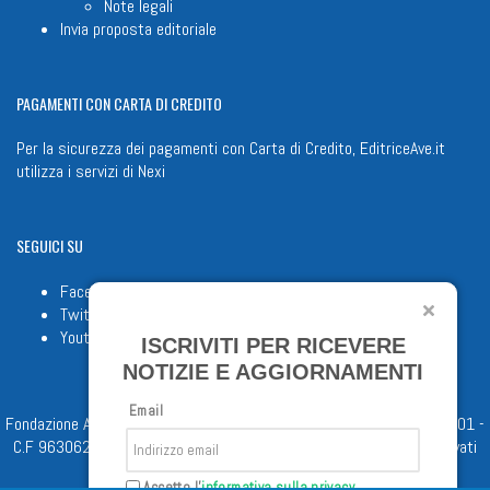
Note legali
Invia proposta editoriale
PAGAMENTI
CON CARTA DI CREDITO
Per la sicurezza dei pagamenti con Carta di Credito, EditriceAve.it
utilizza i servizi di
Nexi
SEGUICI
SU
Facebook
Twitter
Youtube
ISCRIVITI PER RICEVERE
NOTIZIE E AGGIORNAMENTI
Email
Fondazione Apostolicam Actuositatem ETS © 2023 - P.I. 05398481001 -
C.F 96306220581 - REA 888781 del 23/02/98 - Tutti i diritti riservati
Accetto l'
informativa sulla privacy