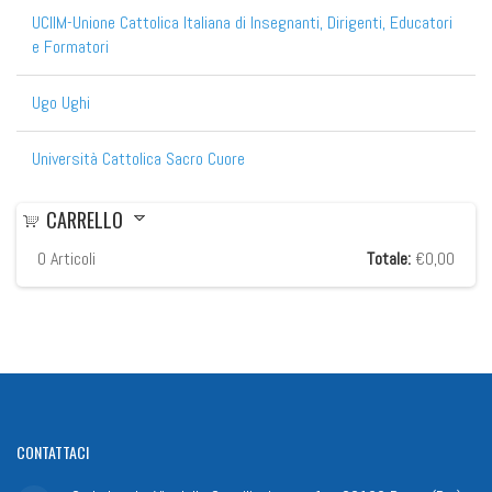
UCIIM-Unione Cattolica Italiana di Insegnanti, Dirigenti, Educatori
e Formatori
Ugo Ughi
Università Cattolica Sacro Cuore
CARRELLO
0
Articoli
Totale:
€0,00
CONTATTACI