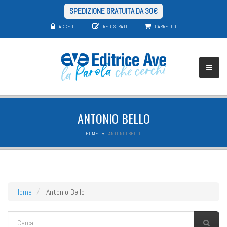
SPEDIZIONE GRATUITA DA 30€
ACCEDI
REGISTRATI
CARRELLO
ANTONIO BELLO
HOME
ANTONIO BELLO
Home
Antonio Bello
FORM DI RICERCA
Cerca