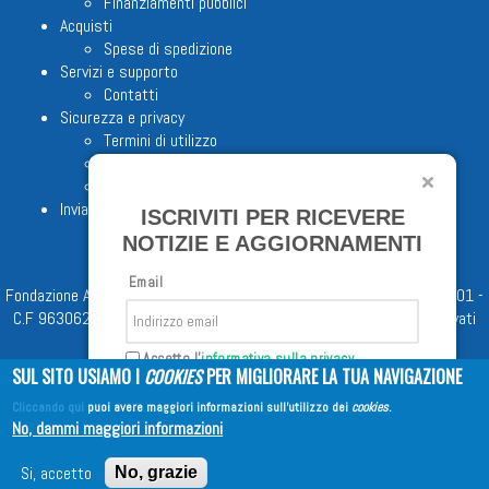
Finanziamenti pubblici
Acquisti
Spese di spedizione
Servizi e supporto
Contatti
Sicurezza e privacy
Termini di utilizzo
Cookie Policy
Note legali
Invia proposta editoriale
ISCRIVITI PER RICEVERE
NOTIZIE E AGGIORNAMENTI
Email
Fondazione Apostolicam Actuositatem ETS © 2023 - P.I. 05398481001 -
C.F 96306220581 - REA 888781 del 23/02/98 - Tutti i diritti riservati
Accetto l'
informativa sulla privacy
SUL SITO USIAMO I
COOKIES
PER MIGLIORARE LA TUA NAVIGAZIONE
Cliccando qui
puoi avere maggiori informazioni sull'utilizzo dei
cookies
.
Iscriviti
No, dammi maggiori informazioni
Copyright © 2026
EDITRICE AVE
| All Rights Reserved
Si, accetto
No, grazie