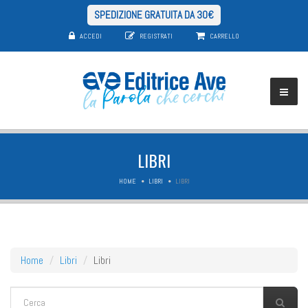
SPEDIZIONE GRATUITA DA 30€
ACCEDI
REGISTRATI
CARRELLO
LIBRI
HOME
LIBRI
LIBRI
Home
Libri
Libri
FORM DI RICERCA
Cerca