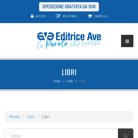
SPEDIZIONE GRATUITA DA 30€
ACCEDI
REGISTRATI
CARRELLO
LIBRI
HOME
LIBRI
LIBRI
Home
Libri
Libri
FORM DI RICERCA
Cerca